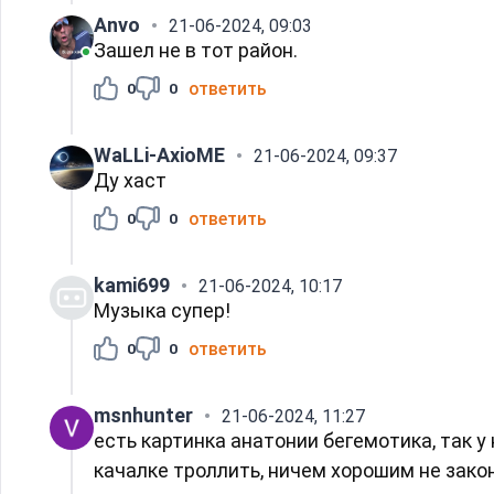
Anvo
21-06-2024, 09:03
Зашел не в тот район.
ответить
0
0
WaLLi-АxioME
21-06-2024, 09:37
Ду хаст
ответить
0
0
kami699
21-06-2024, 10:17
Музыка супер!
ответить
0
0
msnhunter
21-06-2024, 11:27
есть картинка анатонии бегемотика, так у 
качалке троллить, ничем хорошим не зако