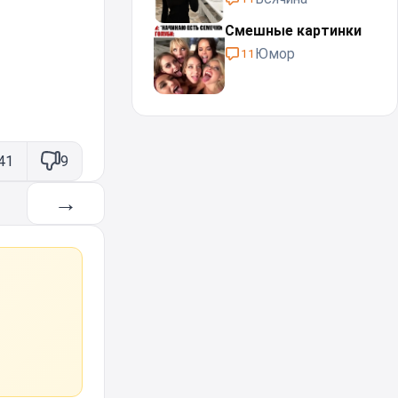
Смешные картинки
Юмор
11
41
9
→