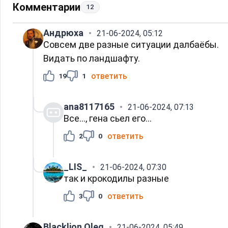
Комментарии
12
Андрюха
21-06-2024, 05:12
Совсем две разные ситуации далбаёбы.
Видать по ландшафту.
ответить
19
1
ana8117165
21-06-2024, 07:13
Все..., гена сьел его...
ответить
2
0
_LIS_
21-06-2024, 07:30
так и крокодилы разные
ответить
3
0
Blacklion Oleg
21-06-2024, 05:49