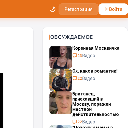
Регистрация
Войти
ОБСУЖДАЕМОЕ
Коренная Москвичка
Видео
23
Ох, каков романтик!
Видео
22
Британец,
приехавший в
Москву, поражен
местной
действительностью⁠⁠
Видео
22
"Похожу у мамы в