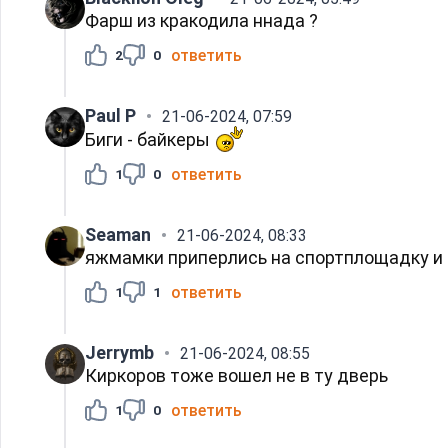
Фарш из кракодила ннада ?
ответить
2
0
Paul P
21-06-2024, 07:59
Биги - байкеры
ответить
1
0
Seaman
21-06-2024, 08:33
яжмамки приперлись на спортплощадку и
ответить
1
1
Jerrymb
21-06-2024, 08:55
Киркоров тоже вошел не в ту дверь
ответить
1
0