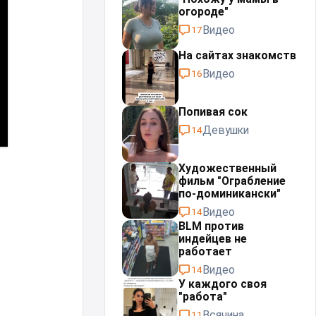
огороде"
Видео
17
На сайтах знакомств
Видео
16
Попивая сок
Девушки
14
Художественный
фильм "Ограбление
по-доминикански"
Видео
14
BLM против
индейцев не
работает
Видео
14
У каждого своя
"работа"⁠⁠
Всячина
11