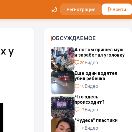
Регистрация
Войти
ОБСУЖДАЕМОЕ
х у
А потом пришел муж
и заработал уголовку
Видео
20
Еще один водятел
убил ребенка
Видео
18
Что здесь
происходит?
Видео
17
"Чудеса" пластики⁠⁠
Видео
16