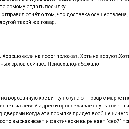
сто самому отдать посылку.
 отправил отчёт о том, что доставка осуществлена,
другой такой же товар.
 Хорошо если на порог положат. Хоть не воруют.Хотя
рных орлов сейчас...Понаехало,набежало
 на ворованную кредитку покупают товар с маркетп
делает на левый адрес и прослеживает путь товара 
под дверями когда эта посылка придет вообще ничего
сто выскакивает и фактически вырывает "свой" тов