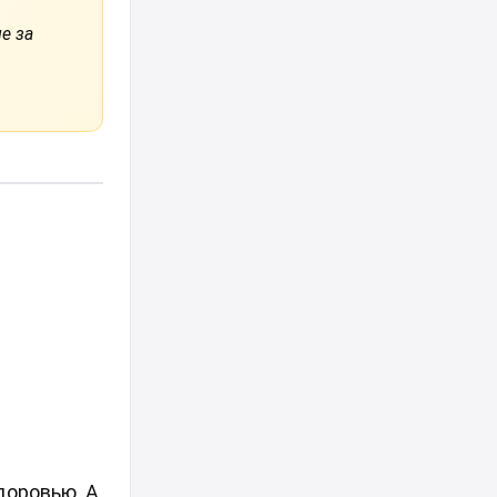
е за
доровью. А