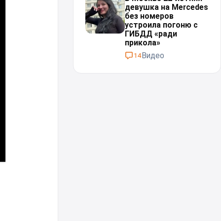
девушка на Mercedes
без номеров
устроила погоню с
ГИБДД «ради
прикола»
Видео
14