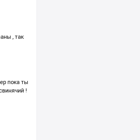
аны , так
ер пока ты
свинячий !