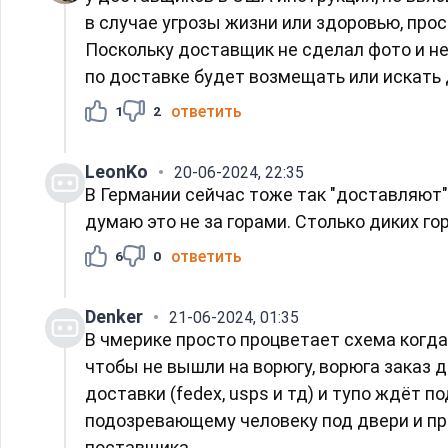
в случае угрозы жизни или здоровью, про
Поскольку доставщик не сделал фото и не
по доставке будет возмещать или искать 
ответить
1
2
LeonKo
20-06-2024, 22:35
В Германии сейчас тоже так "доставляют".
думаю это не за горами. Столько диких го
ответить
6
0
Denker
21-06-2024, 01:35
В чмерике просто процветает схема когда
чтобы не вышли на ворюгу, ворюга заказ 
доставки (fedex, usps и тд) и тупо ждёт 
подозревающему человеку под двери и про
поставщика.