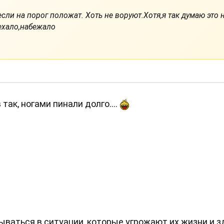
сли на порог положат. Хоть не воруют.Хотя,я так думаю это н
ехало,набежало
ак, ногами пинали долго....
ываться в ситуации, которые угрожают их жизни и з