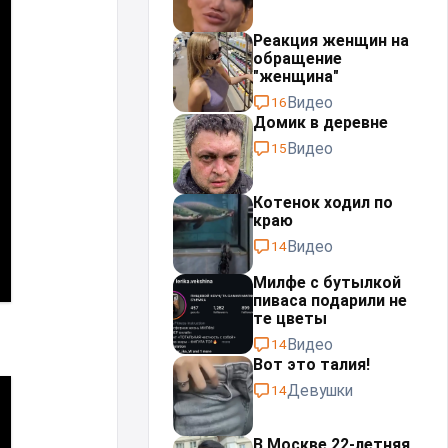
Реакция женщин на
обращение
"женщина"
Видео
16
Домик в деревне
Видео
15
Котенок ходил по
краю
Видео
14
Милфе с бутылкой
пиваса подарили не
те цветы
Видео
14
Вот это талия!
Девушки
14
В Москве 22-летняя