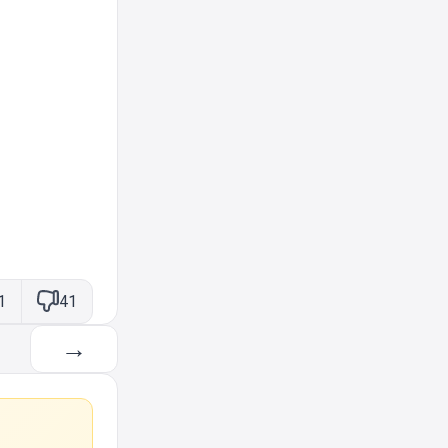
1
41
→