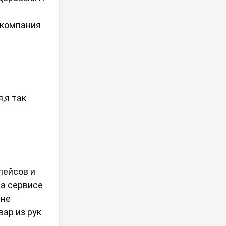
 компания
,я так
лейсов и
на сервисе
 не
ар из рук