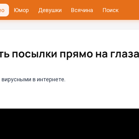
ео
Юмор
Девушки
Всячина
Поиск
ь посылки прямо на глаза
 вирусными в интернете.