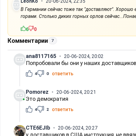
LeonKo
20-06-2024, 22:35
В Германии сейчас тоже так "доставляют". Хорошо е
горами. Столько диких горных орлов сейчас...Пона
6
0
Комментарии
7
ana8117165
20-06-2024, 20:02
Попробовали бы они у наших доставщиков т
ответить
4
0
Pomorez
20-06-2024, 20:21
Это демократия
ответить
4
2
CTE6EJIb
20-06-2024, 20:27
у доставщиков в США инструкция, не ввяз