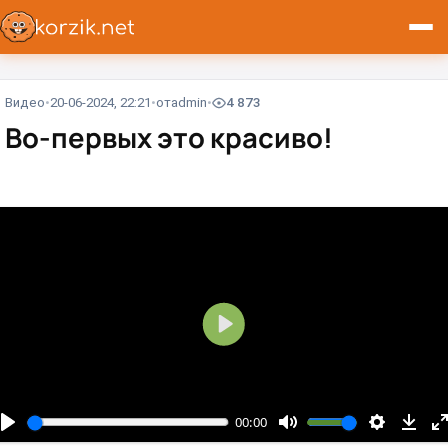
Видео
20-06-2024, 22:21
от
admin
4 873
Во-первых это красиво!
В
о
с
п
00:00
р