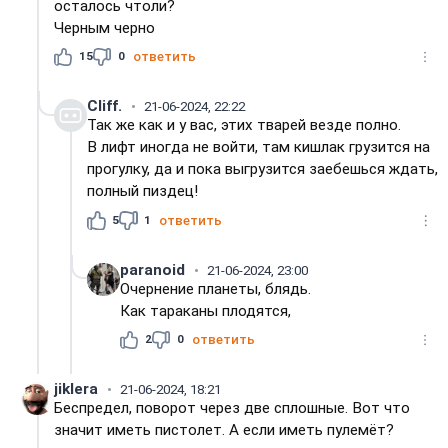
осталось чтоли?
Черным черно
15
0
ответить
Cliff.
21-06-2024, 22:22
Так же как и у вас, этих тварей везде полно.
В лифт иногда не войти, там кишлак грузится на
прогулку, да и пока выгрузится заебешься ждать,
полный пиздец!
5
1
ответить
paranoid
21-06-2024, 23:00
Очернение планеты, блядь.
Как тараканы плодятся,
2
0
ответить
jiklera
21-06-2024, 18:21
Беспредел, поворот через две сплошные. Вот что
значит иметь пистолет. А если иметь пулемёт?