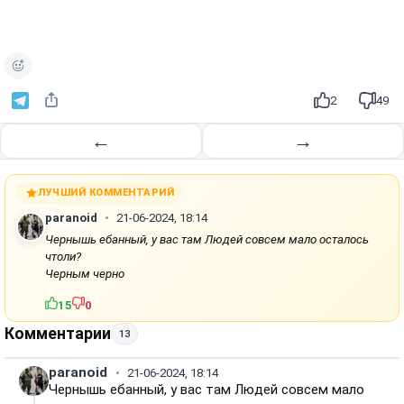
о
и
з
в
е
2
49
с
т
←
→
и
ЛУЧШИЙ КОММЕНТАРИЙ
paranoid
21-06-2024, 18:14
Чернышь ебанный, у вас там Людей совсем мало осталось
чтоли?
Черным черно
15
0
Комментарии
13
paranoid
21-06-2024, 18:14
Чернышь ебанный, у вас там Людей совсем мало