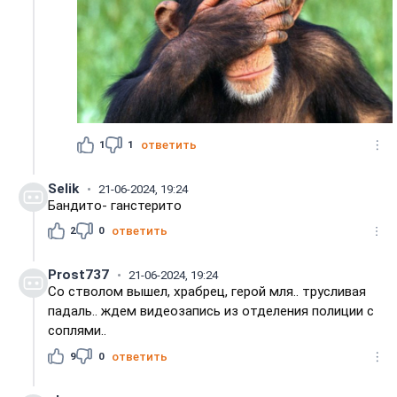
1
1
ответить
Selik
21-06-2024, 19:24
Бандито- ганстерито
2
0
ответить
Prost737
21-06-2024, 19:24
Со стволом вышел, храбрец, герой мля.. трусливая
падаль.. ждем видеозапись из отделения полиции с
соплями..
9
0
ответить