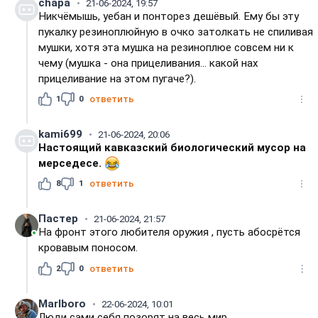
chapa
21-06-2024, 19:57
Никчёмышь, уебан и понторез дешёвый. Ему бы эту
пукалку резиноплюйную в очко затолкать не спиливая
мушки, хотя эта мушка на резиноплюе совсем ни к
чему (мушка - она прицеливания... какой нах
прицеливание на этом пугаче?).
1
0
ответить
kami699
21-06-2024, 20:06
Настоящий кавказский биологический мусор на
мерседесе.
8
1
ответить
Пастер
21-06-2024, 21:57
На фронт этого любителя оружия , пусть абосрётся
кровавым поносом.
2
0
ответить
Marlboro
22-06-2024, 10:01
Люди сами себя позорят на весь мир.