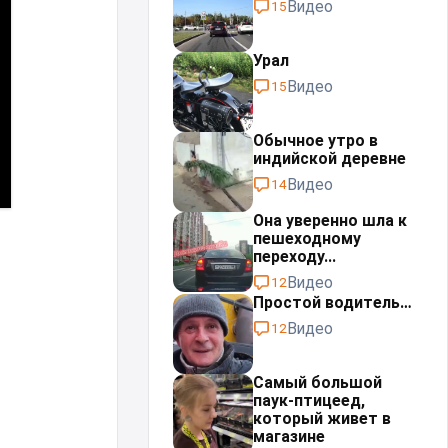
Видео
15
Урал⁠⁠
Видео
15
Обычное утро в
индийской деревне
Видео
14
Она уверенно шла к
пешеходному
переходу...
Видео
12
Простой водитель…
Видео
12
Самый большой
паук-птицеед,
который живет в
магазине