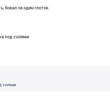
ь, бокал за один глоток.
ика под солями
од солями