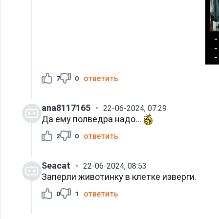
ответить
7
0
ana8117165
22-06-2024, 07:29
Да ему полведра надо...
ответить
2
0
Seacat
22-06-2024, 08:53
Заперли животинку в клетке изверги.
ответить
0
1