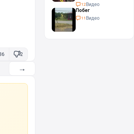
Видео
12
Побег
Видео
11
36
2
→