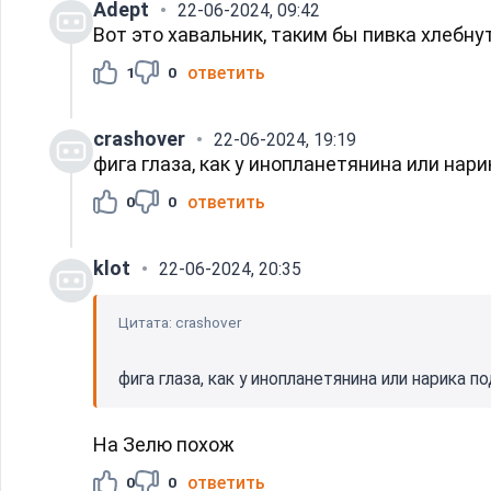
Adept
22-06-2024, 09:42
Вот это хавальник, таким бы пивка хлебнут
ответить
1
0
crashover
22-06-2024, 19:19
фига глаза, как у инопланетянина или нар
ответить
0
0
klot
22-06-2024, 20:35
Цитата: crashover
фига глаза, как у инопланетянина или нарика п
На Зелю похож
ответить
0
0