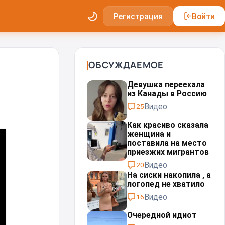
Регистрация
Войти
ОБСУЖДАЕМОЕ
Девушка переехала
из Канады в Россию
Видео
25
Как красиво сказала
женщина и
поставила на место
приезжих мигрантов⁠⁠
Видео
20
На сиски накопила , а
логопед не хватило
Видео
16
Очередной идиот