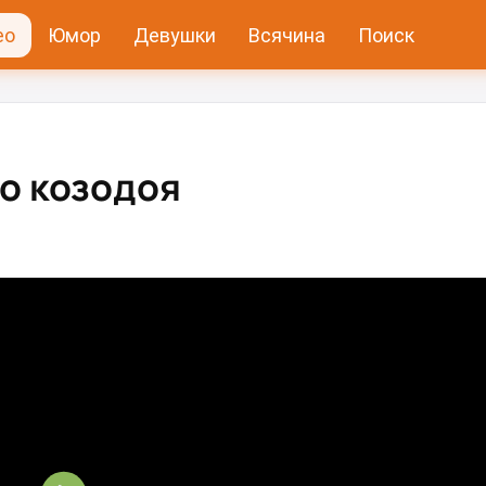
ео
Юмор
Девушки
Всячина
Поиск
 козодоя⁠⁠