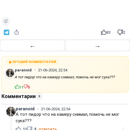
о
и
з
в
е
83
2
с
т
←
→
и
ЛУЧШИЙ КОММЕНТАРИЙ
paranoid
21-06-2024, 22:54
А тот пидор что на камеру снимал, помочь не мог сука???
11
5
Комментарии
9
paranoid
21-06-2024, 22:54
А тот пидор что на камеру снимал, помочь не мог
сука???
11
5
ответить