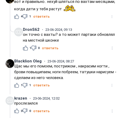
вот и правильно.. нехуй шляться по вахтам месяцами,
когда дети у тебя растут
4
1
ответить
DronS62
23-06-2024, 09:13
он точно с вахты? а то может партаки обновлял
на местной шконке
1
0
ответить
Blacklion Oleg
23-06-2024, 08:27
Щас мы его помоем, пострижом , накрасим ногти ,
брови повыщипаем, ноги побреем, татушки нарисуем -
сделаем из него человека.
1
1
ответить
krazen
23-06-2024, 12:02
прослезился
0
0
ответить