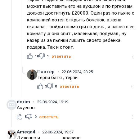
может выставить его на аукцион и по пргнозам
должен достигнуть £20000. Один раз по пьяне с
компанией хотел открыть боченок, а жена
сказала :- пойди посмотри на дочь , я зашел в ее
комнату ,а она спит , маленькая, подумал , ну
нахер из за пьянки лишить своего ребенка
подарка. Так и стоит.
10
1
ответить
Пастер
22-06-2024, 23:25
Терпи батя , терпи .
3
0
ответить
dorim
22-06-2024, 19:19
Акуенно.
5
0
ответить
Amega4
22-06-2024, 19:57
Душевно и ...................... красиво.