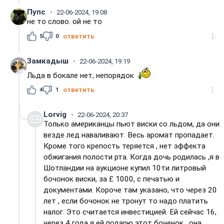
Пупс
22-06-2024, 19:08
не то слово. ой не то
5
0
ответить
Замкадыш
22-06-2024, 19:19
Льда в бокале нет, непорядок
4
1
ответить
Lorvig
22-06-2024, 20:37
Только американцы пьют виски со льдом, да они
везде лед наваливают. Весь аромат пропадает.
Кроме того крепость теряется , нет эффекта
обжигания полости рта. Когда дочь родилась ,я в
Шотландии на аукционе купил 10ти литровый
бочонок виски, за £ 1000, с печатью и
документами. Короче там указано, что через 20
лет , если бочонок не тронут то надо платить
налог. Это считается инвестицией. Ей сейчас 16,
через 4 года я ей подарю этот боченок , она