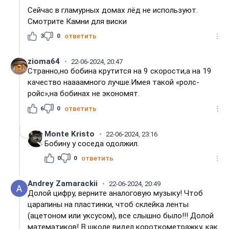
Сейчас в гламурных домах лёд не используют.
Смотрите Камни для виски
3
0
ответить
zioma64
22-06-2024, 20:47
Странно,но бобина крутится на 9 скорости,а на 19
качество наааамного лучше.Имея такой «ролс-
ройс»,на бобинах не экономят.
6
0
ответить
Monte Kristo
22-06-2024, 23:16
Бобину у соседа одолжил.
0
0
ответить
Andrey Zamarackii
22-06-2024, 20:49
Долой цифру, верните аналоговую музыку! Чтоб
царапины на пластинки, чтоб склейка ленты
(ацетоном или уксусом), все слышно было!!! Долой
математиков! В школе видел короткометражку, как