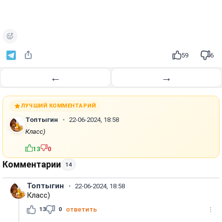
о
и
з
в
е
59
6
с
т
←
→
и
ЛУЧШИЙ КОММЕНТАРИЙ
Топтыгин
22-06-2024, 18:58
Класс)
13
0
Комментарии
14
Топтыгин
22-06-2024, 18:58
Класс)
13
0
ответить