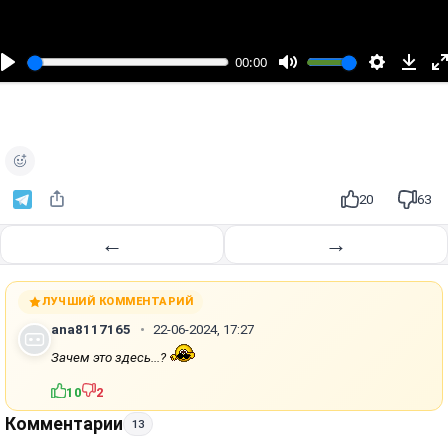
о
с
п
00:00
р
о
и
з
в
е
20
63
с
т
←
→
и
ЛУЧШИЙ КОММЕНТАРИЙ
ana8117165
22-06-2024, 17:27
Зачем это здесь...?
10
2
Комментарии
13