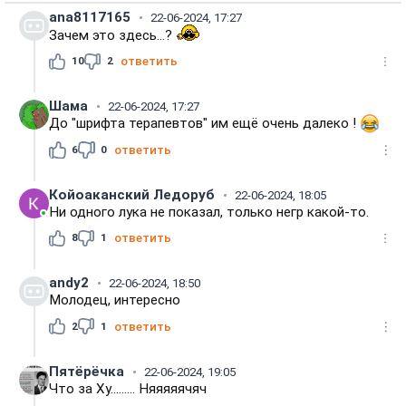
ana8117165
22-06-2024, 17:27
Зачем это здесь...?
10
2
ответить
Шама
22-06-2024, 17:27
До "шрифта терапевтов" им ещё очень далеко !
6
0
ответить
Койоаканский Ледоруб
22-06-2024, 18:05
Ни одного лука не показал, только негр какой-то.
8
1
ответить
andy2
22-06-2024, 18:50
Молодец, интересно
2
1
ответить
Пятëрëчка
22-06-2024, 19:05
Что за Ху......... Няяяяячяч