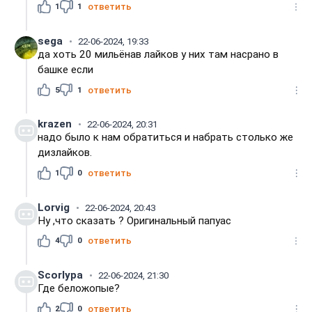
1
1
ответить
sega
22-06-2024, 19:33
да хоть 20 мильёнав лайков у них там насрано в
башке если
5
1
ответить
krazen
22-06-2024, 20:31
надо было к нам обратиться и набрать столько же
дизлайков.
1
0
ответить
Lorvig
22-06-2024, 20:43
Ну ,что сказать ? Оригинальный папуас
4
0
ответить
Scorlypa
22-06-2024, 21:30
Где беложопые?
2
0
ответить