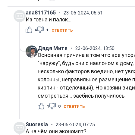
ana8117165
23-06-2024, 06:51
Из говна и палок...
ответить
4
1
Дядя Митя
23-06-2024, 13:50
Основная причина в том что все упо
"наружу", будь они с наклоном к дому
несколько факторов воедино, нет ув
колонны, неправильное размещение п
кирпич - отделочный). Но хозяин вид
смотреться... заебись получилось.
ответить
1
0
Suoresla
23-06-2024, 07:25
А на чём они экономят?