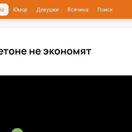
ео
Юмор
Девушки
Всячина
Поиск
етоне не экономят