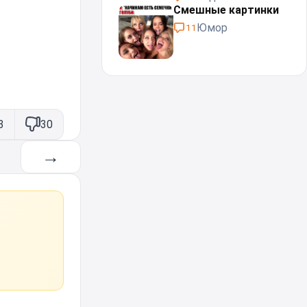
Смешные картинки
Юмор
11
3
30
→