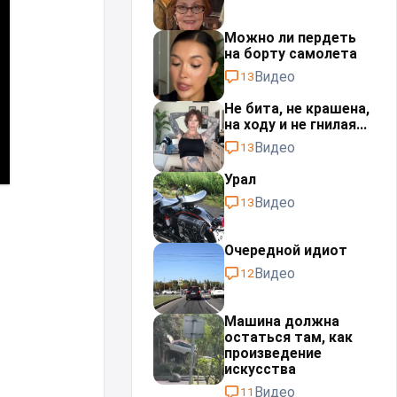
Можно ли пердеть
на борту самолета
Видео
13
Не бита, не крашена,
на ходу и не гнилая...
Видео
13
Урал⁠⁠
Видео
13
Очередной идиот
Видео
12
Машина должна
остаться там, как
произведение
искусства
Видео
11