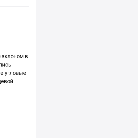
наклоном в
ились
ые угловые
цевой