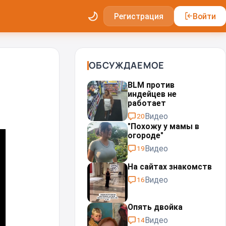
Регистрация
Войти
ОБСУЖДАЕМОЕ
BLM против
индейцев не
работает
Видео
20
"Похожу у мамы в
огороде"
Видео
19
На сайтах знакомств
Видео
16
Опять двойка
Видео
14