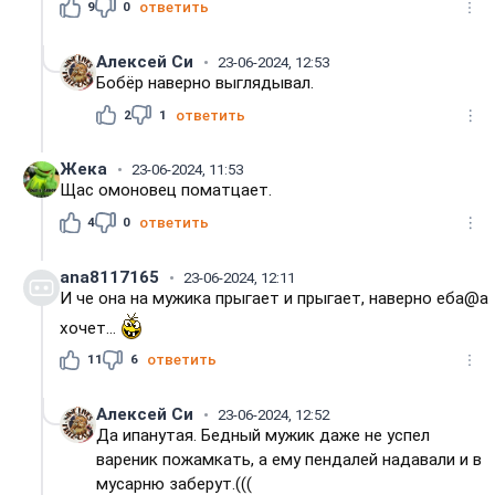
9
0
ответить
Алексей Си
23-06-2024, 12:53
Бобёр наверно выглядывал.
2
1
ответить
Жека
23-06-2024, 11:53
Щас омоновец поматцает.
4
0
ответить
ana8117165
23-06-2024, 12:11
И че она на мужика прыгает и прыгает, наверно еба@а
хочет...
11
6
ответить
Алексей Си
23-06-2024, 12:52
Да ипанутая. Бедный мужик даже не успел
вареник пожамкать, а ему пендалей надавали и в
мусарню заберут.(((