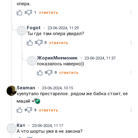
опера..
2
1
ответить
Fogot
23-06-2024, 11:29
Ты где там опера увидел?
3
0
ответить
ЖорикМнемоник
23-06-2024, 11:37
показалось наверно))
0
0
ответить
Seaman
23-06-2024, 10:15
хуепутало престарелое.. рядом же бабка стоит, её
мацай
9
5
ответить
Кат
23-06-2024, 11:17
А что шорты уже в не закона?