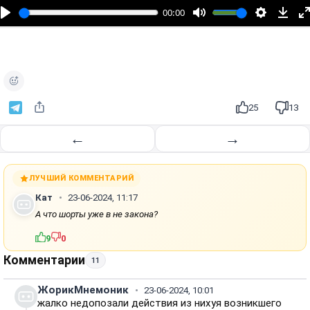
п
00:00
р
о
и
з
в
е
25
13
с
т
←
→
и
ЛУЧШИЙ КОММЕНТАРИЙ
Кат
23-06-2024, 11:17
А что шорты уже в не закона?
9
0
Комментарии
11
ЖорикМнемоник
23-06-2024, 10:01
жалко недопозали действия из нихуя возникшего