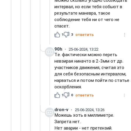
Можно сколько угодно соблюдать
интервал, но если тебя собьют в
результате маневра, такое
соблюдение тебя ни от чего не
спасет.
1
3
ответить
90h
25-06-2024, 13:22
Т.е. фактически можно переть
невзирая ниначто в 2-3мм от др.
участников движения, считая это
для себя безопасным интервалом,
нарваться и потом пойти по статье
оскорбления.
1
0
ответить
dron-v
25-06-2024, 13:26
Можешь хоть в миллиметре.
Запрета нет.
Нет аварии - нет претензий.