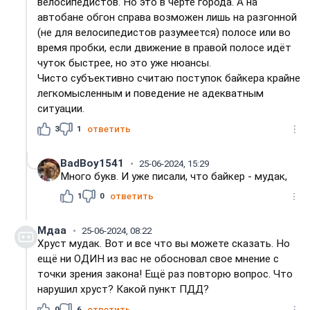
велосипедистов. Но это в черте города. А на
автобане обгон справа возможен лишь на разгонной
(не для велосипедистов разумеется) полосе или во
время пробки, если движение в правой полосе идёт
чуток быстрее, но это уже нюансы.
Чисто субъективно считаю поступок байкера крайне
легкомысленным и поведение не адекватным
ситуации.
3
1
ответить
BadBoy1541
25-06-2024, 15:29
Много букв. И уже писали, что байкер - мудак,
1
0
ответить
Мдаа
25-06-2024, 08:22
Хруст мудак. Вот и все что вы можете сказать. Но
ещё ни ОДИН из вас не обосновал свое мнение с
точки зрения закона! Ещё раз повторю вопрос. Что
нарушил хруст? Какой пункт ПДД?
0
6
ответить