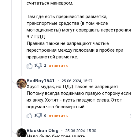
считаться маневром.
Там где есть прерывистая разметка,
транспортные средства (в том числе
мотоциклисты) могут совершать перестроения –
9.7 ПДД.
Правила также не запрещают частые
перестроения между полосами в пробке при
прерывистой разметке.
3
2
ответить
BadBoy1541
25-06-2024, 15:27
Хруст мудак, но ПДД такое не запрещает.
Потому всегда поджимаю правую сторону если
их вижу. Хотят - пусть пиздуют слева. Этот
подумал что бессмертный.
3
0
ответить
Blacklion Oleg
25-06-2024, 15:30
Надо было быстрее мчать...