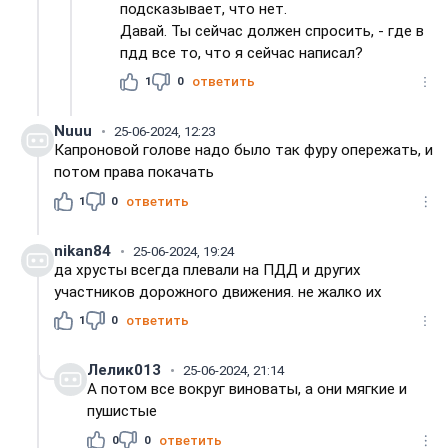
подсказывает, что нет.
Давай. Ты сейчас должен спросить, - где в
пдд все то, что я сейчас написал?
1
0
ответить
Nuuu
25-06-2024, 12:23
Капроновой голове надо было так фуру опережать, и
потом права покачать
1
0
ответить
nikan84
25-06-2024, 19:24
да хрусты всегда плевали на ПДД и других
участников дорожного движения. не жалко их
1
0
ответить
Лелик013
25-06-2024, 21:14
А потом все вокруг виноваты, а они мягкие и
пушистые
0
0
ответить