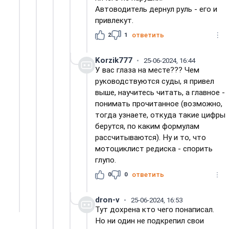
Автоводитель дернул руль - его и
привлекут.
2
1
ответить
Korzik777
25-06-2024, 16:44
У вас глаза на месте??? Чем
руководствуются суды, я привел
выше, научитесь читать, а главное -
понимать прочитанное (возможно,
тогда узнаете, откуда такие цифры
берутся, по каким формулам
рассчитываются). Ну и то, что
мотоциклист редиска - спорить
глупо.
0
0
ответить
dron-v
25-06-2024, 16:53
Тут дохрена кто чего понаписал.
Но ни один не подкрепил свои