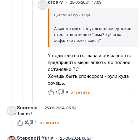
dron-v
25-06-2024, 17:03
Цитата: Аз-буки-веди
А какого хуя он внутри полосы должен
стесняться вилять? яма? хуйня на
асфальте лежит какая?
У водителя есть глаза и обязанность
предпринять меры вплоть до полной
остановки ТС.
Хочешь быть спонсором - рули куда
хочешь.
1
0
ответить
Suoresla
25-06-2024, 05:59
Так их!
3
1
ответить
Stepanoff Yuriy
25-06-2024, 06:27