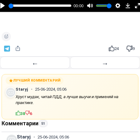
п
00:00
р
о
и
з
в
е
24
9
с
т
←
→
и
ЛУЧШИЙ КОММЕНТАРИЙ
Staryj
25-06-2024, 05:06
Хруст мудак, читай ПДД, а лучше выучи и применяй на
практике.
38
6
Комментарии
51
Staryj
25-06-2024, 05:06