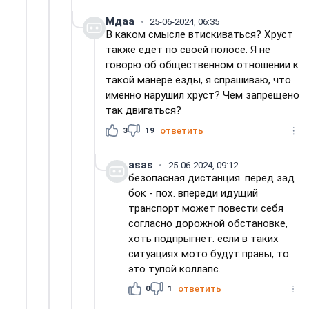
Мдаа
25-06-2024, 06:35
В каком смысле втискиваться? Хруст
также едет по своей полосе. Я не
говорю об общественном отношении к
такой манере езды, я спрашиваю, что
именно нарушил хруст? Чем запрещено
так двигаться?
3
19
ответить
asas
25-06-2024, 09:12
безопасная дистанция. перед зад
бок - пох. впереди идущий
транспорт может повести себя
согласно дорожной обстановке,
хоть подпрыгнет. если в таких
ситуациях мото будут правы, то
это тупой коллапс.
0
1
ответить