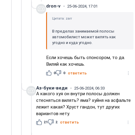
dron-v
25-06-2024, 17:01
Цитата: zarr
В пределах занимаемой полосы
автомобилист может вилять как
угодно и куда угодно.
Если хочешь быть спонсором, то да.
Виляй как хочешь.
0
0
ответить
Аз-буки-веди
25-06-2024, 06:33
А какого хуя он внутри полосы должен
стесняться вилять? яма? хуйня на асфальте
лежит какая? Хруст гандон, тут других
вариантов нету.
21
2
ответить