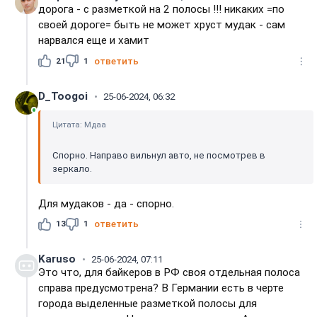
дорога - с разметкой на 2 полосы !!! никаких =по
своей дороге= быть не может хруст мудак - сам
нарвался еще и хамит
21
1
ответить
D_Toogoi
25-06-2024, 06:32
Цитата: Мдаа
Спорно. Направо вильнул авто, не посмотрев в
зеркало.
Для мудаков - да - спорно.
13
1
ответить
Karuso
25-06-2024, 07:11
Это что, для байкеров в РФ своя отдельная полоса
справа предусмотрена? В Германии есть в черте
города выделенные разметкой полосы для