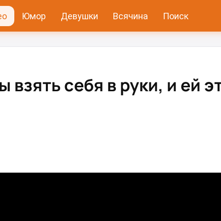
ео
Юмор
Девушки
Всячина
Поиск
 взять себя в руки, и ей э