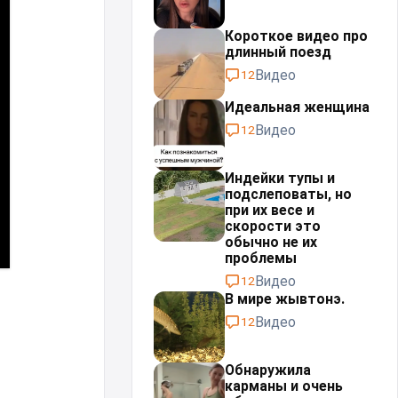
Короткое видео про
длинный поезд
Видео
12
Идеальная женщина⁠⁠
Видео
12
Индейки тупы и
подслеповаты, но
при их весе и
скорости это
обычно не их
проблемы⁠⁠
Видео
12
В мире жывтонэ.
Видео
12
Обнаружила
карманы и очень