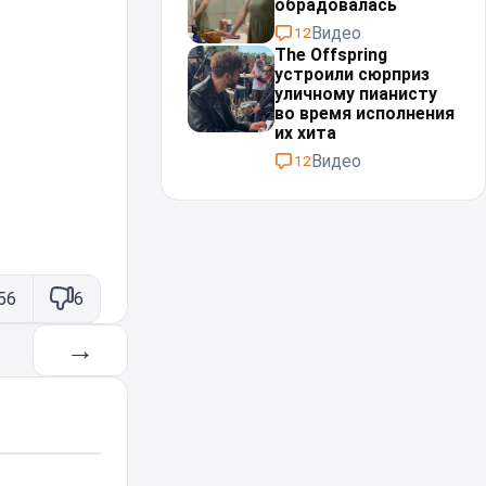
обрадовалась
Видео
12
The Offspring
устроили сюрприз
уличному пианисту
во время исполнения
их хита
Видео
12
56
6
→