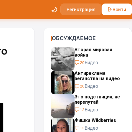
Регистрация
Войти
ОБСУЖДАЕМОЕ
то
Вторая мировая
война
Видео
20
Антиреклама
веганства на видео
Видео
20
Это подстанция, не
перепутай⁠⁠
Видео
13
Фишка Wildberries
Видео
13