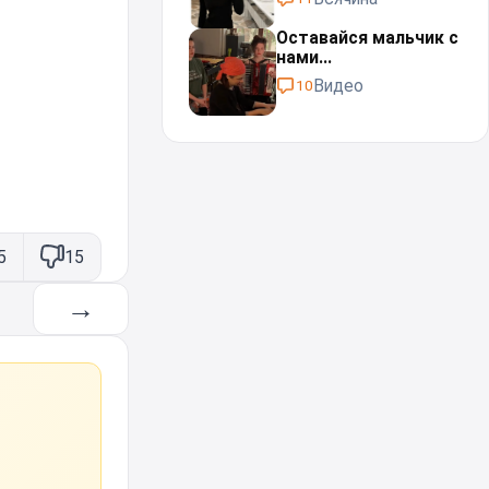
Оставайся мальчик с
нами...⁠⁠
Видео
10
5
15
→