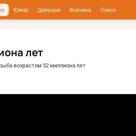
ео
Юмор
Девушки
Всячина
Поиск
она лет⁠⁠
рыба возрастом 52 миллиона лет