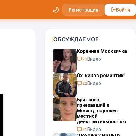
Регистрация
Войти
ОБСУЖДАЕМОЕ
Коренная Москвичка
Видео
22
Ох, каков романтик!
Видео
22
Британец,
приехавший в
Москву, поражен
местной
действительностью⁠⁠
Видео
21
"Похожу у мамы в