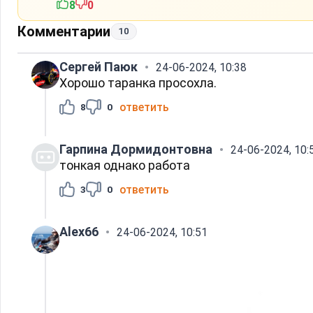
8
0
Комментарии
10
Сергей Паюк
24-06-2024, 10:38
Хорошо таранка просохла.
ответить
8
0
Гарпина Дормидонтовна
24-06-2024, 10:
тонкая однако работа
ответить
3
0
Alex66
24-06-2024, 10:51