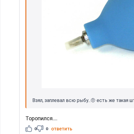
Взял, заплевал всю рыбу...🤨 есть же такая ш
Торопился....
ответить
0
0