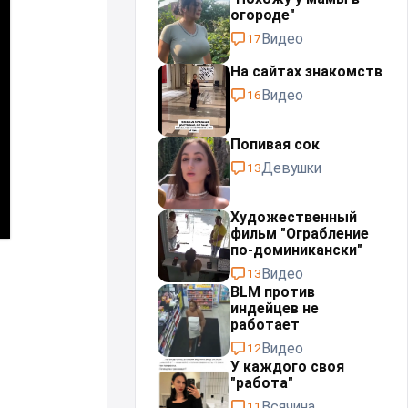
огороде"
Видео
17
На сайтах знакомств
Видео
16
Попивая сок
Девушки
13
Художественный
фильм "Ограбление
по-доминикански"
Видео
13
BLM против
индейцев не
работает
Видео
12
У каждого своя
"работа"⁠⁠
Всячина
11