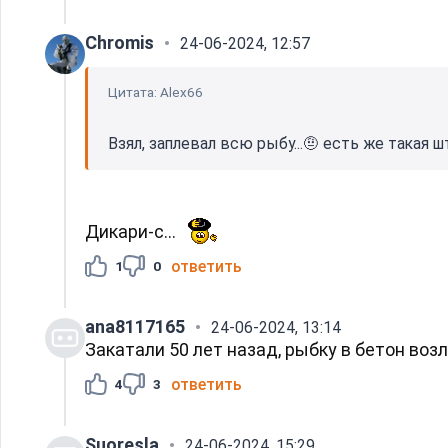
Chromis
24-06-2024, 12:57
Цитата: Alex66
Взял, заплевал всю рыбу...🤨 есть же такая ш
Дикари-с...
ответить
1
0
ana8117165
24-06-2024, 13:14
Закатали 50 лет назад, рыбку в бетон возл
ответить
4
3
Suoresla
24-06-2024, 15:29