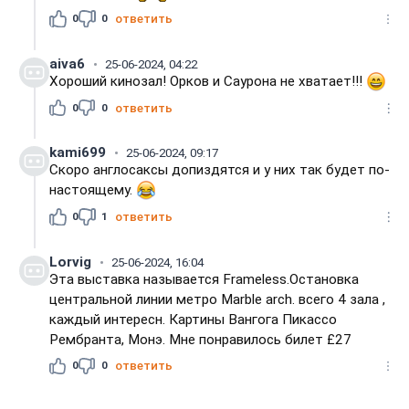
0
0
ответить
aiva6
25-06-2024, 04:22
Хороший кинозал! Орков и Саурона не хватает!!!
0
0
ответить
kami699
25-06-2024, 09:17
Скоро англосаксы допиздятся и у них так будет по-
настоящему.
0
1
ответить
Lorvig
25-06-2024, 16:04
Эта выставка называется Frameless.Остановка
центральной линии метро Marble arch. всего 4 зала ,
каждый интересн. Картины Вангога Пикассо
Рембранта, Монэ. Мне понравилось билет £27
0
0
ответить