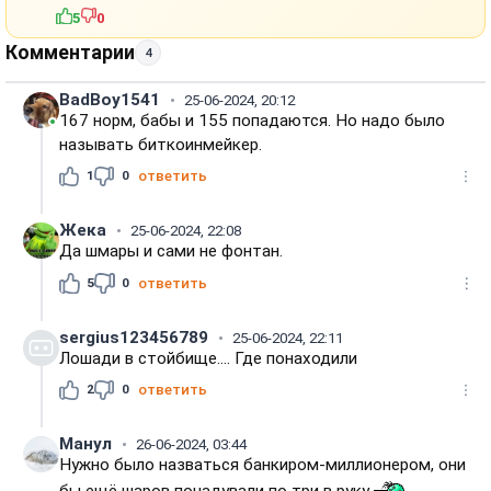
5
0
Комментарии
4
BadBoy1541
25-06-2024, 20:12
167 норм, бабы и 155 попадаются. Но надо было
называть биткоинмейкер.
1
0
ответить
Жека
25-06-2024, 22:08
Да шмары и сами не фонтан.
5
0
ответить
sergius123456789
25-06-2024, 22:11
Лошади в стойбище.... Где понаходили
2
0
ответить
Манул
26-06-2024, 03:44
Нужно было назваться банкиром-миллионером, они