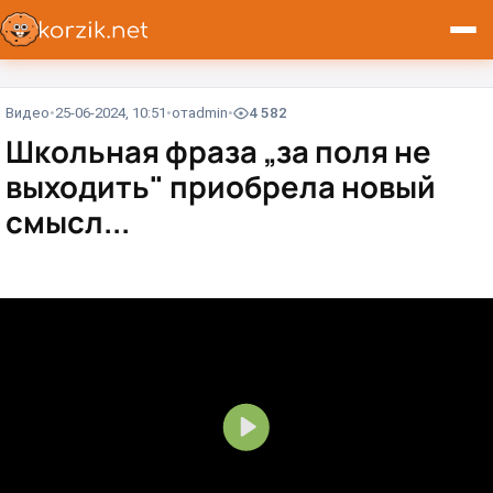
Видео
25-06-2024, 10:51
от
admin
4 582
Школьная фраза „за поля не
выходить" приобрела новый
смысл...⁠⁠
В
о