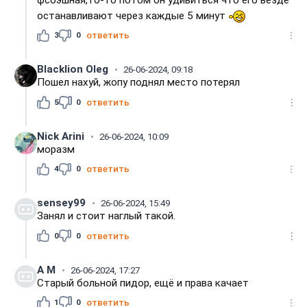
останавливают через каждые 5 минут
3
0
ответить
Blacklion Oleg
26-06-2024, 09:18
Пошел нахуй, жопу поднял место потерял
5
0
ответить
Nick Arini
26-06-2024, 10:09
моразм
4
0
ответить
sensey99
26-06-2024, 15:49
Занял и стоит наглый такой.
0
0
ответить
А M
26-06-2024, 17:27
Старый больной пидор, ещё и права качает
1
0
ответить