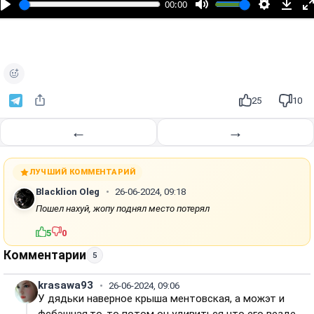
00:00
р
о
и
з
в
е
25
10
с
т
←
→
и
ЛУЧШИЙ КОММЕНТАРИЙ
Blacklion Oleg
26-06-2024, 09:18
Пошел нахуй, жопу поднял место потерял
5
0
Комментарии
5
krasawa93
26-06-2024, 09:06
У дядьки наверное крыша ментовская, а можэт и
фсбэшная,то-то потом он удивиться что его везде