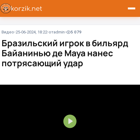
Видео
25-06-2024, 18:22
от
admin
5 079
Бразильский игрок в бильярд
Байанинью де Мауа нанес
потрясающий удар⁠⁠
В
о