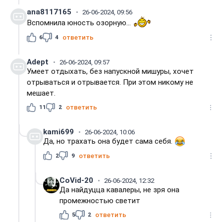
ana8117165
26-06-2024, 09:56
Вспомнила юность озорную...
6
4
ответить
Adept
26-06-2024, 09:57
Умеет отдыхать, без напускной мишуры, хочет
отрываться и отрывается. При этом никому не
мешает.
11
2
ответить
kami699
26-06-2024, 10:06
Да, но трахать она будет сама себя.
2
9
ответить
CoVid-20
26-06-2024, 12:32
Да найдуцца кавалеры, не зря она
промежностью светит
5
2
ответить