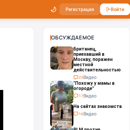
Регистрация
Войти
ОБСУЖДАЕМОЕ
Британец,
приехавший в
Москву, поражен
местной
действительностью⁠⁠
Видео
23
"Похожу у мамы в
огороде"
Видео
17
На сайтах знакомств
Видео
16
BLM против