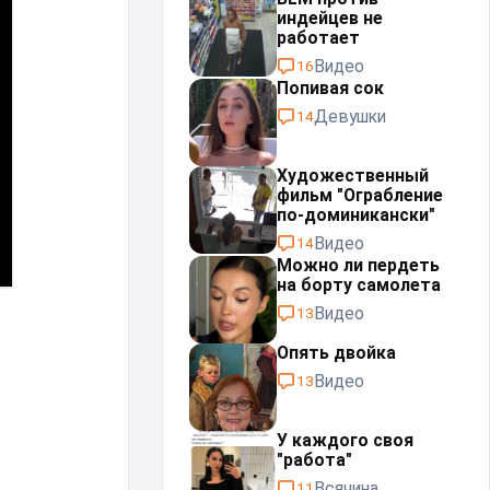
индейцев не
работает
Видео
16
Попивая сок
Девушки
14
Художественный
фильм "Ограбление
по-доминикански"
Видео
14
Можно ли пердеть
на борту самолета
Видео
13
Опять двойка
Видео
13
У каждого своя
"работа"⁠⁠
Всячина
11