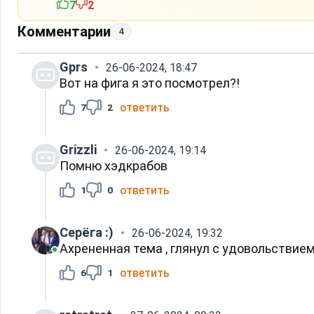
7
2
Комментарии
4
Gprs
26-06-2024, 18:47
Вот на фига я это посмотрел?!
ответить
7
2
Grizzli
26-06-2024, 19:14
Помню хэдкрабов
ответить
1
0
Серёга :)
26-06-2024, 19:32
Ахрененная тема , глянул с удовольствием 
ответить
6
1