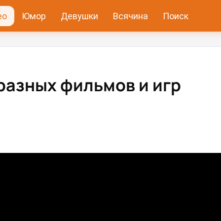
ео
Юмор
Девушки
Всячина
Поиск
разных фильмов и игр