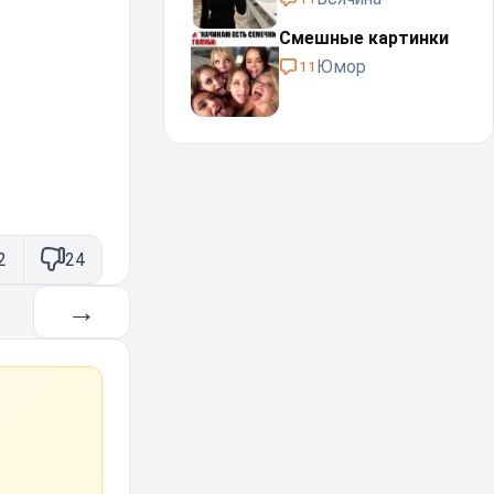
Смешные картинки
Юмор
11
2
24
→