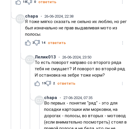
18
0
ответить
chapa
26-06-2024, 22:38
Я тоже мягко сказать не сильно их люблю, но рег
был изначально не прав выдавливая мото из
полосы.
3
14
ответить
Лелик013
26-06-2024, 23:50
То есть поворот направо со второго ряда
тебя не смущает? И поворот во второй ряд.
И остановка на зебре тоже норм?
19
2
ответить
chapa
27-06-2024, 07:35
Во первых - понятие "ряд" - это для
посадки картошки или морковки, на
дорогах - полосы, во вторых - мотовод
(если внимательно посмотреть) стоял в
правой полосе и не беда, что он не