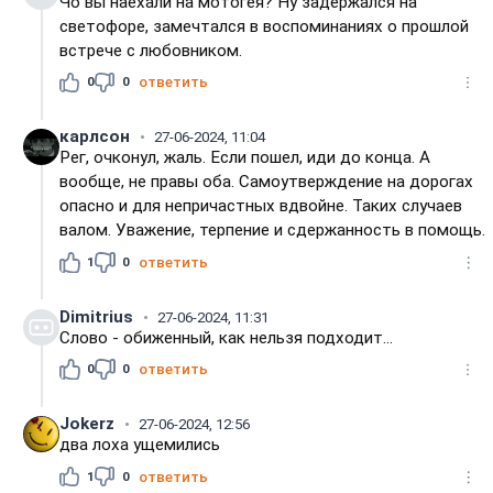
Чо вы наехали на мотогея? Ну задержался на
светофоре, замечтался в воспоминаниях о прошлой
встрече с любовником.
0
0
ответить
карлсон
27-06-2024, 11:04
Рег, очконул, жаль. Если пошел, иди до конца. А
вообще, не правы оба. Самоутверждение на дорогах
опасно и для непричастных вдвойне. Таких случаев
валом. Уважение, терпение и сдержанность в помощь.
1
0
ответить
Dimitrius
27-06-2024, 11:31
Слово - обиженный, как нельзя подходит...
0
0
ответить
Jokerz
27-06-2024, 12:56
два лоха ущемились
1
0
ответить