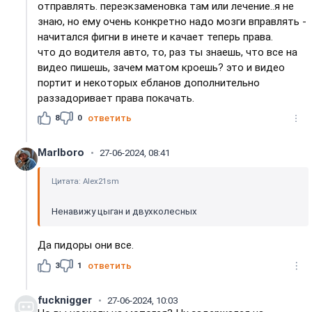
отправлять. переэкзаменовка там или лечение..я не
знаю, но ему очень конкретно надо мозги вправлять -
начитался фигни в инете и качает теперь права.
что до водителя авто, то, раз ты знаешь, что все на
видео пишешь, зачем матом кроешь? это и видео
портит и некоторых ебланов дополнительно
раззадоривает права покачать.
8
0
ответить
Marlboro
27-06-2024, 08:41
Цитата: Alex21sm
Ненавижу цыган и двухколесных
Да пидоры они все.
3
1
ответить
fucknigger
27-06-2024, 10:03