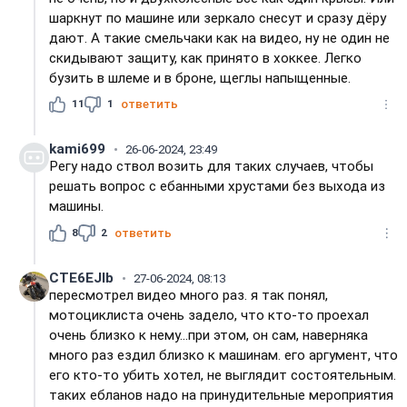
шаркнут по машине или зеркало снесут и сразу дёру
дают. А такие смельчаки как на видео, ну не один не
скидывают защиту, как принято в хоккее. Легко
бузить в шлеме и в броне, щеглы напыщенные.
11
1
ответить
kami699
26-06-2024, 23:49
Регу надо ствол возить для таких случаев, чтобы
решать вопрос с ебанными хрустами без выхода из
машины.
8
2
ответить
CTE6EJIb
27-06-2024, 08:13
пересмотрел видео много раз. я так понял,
мотоциклиста очень задело, что кто-то проехал
очень близко к нему...при этом, он сам, наверняка
много раз ездил близко к машинам. его аргумент, что
его кто-то убить хотел, не выглядит состоятельным.
таких ебланов надо на принудительные мероприятия