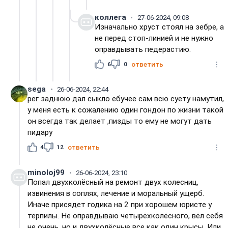
коллега
27-06-2024, 09:08
Изначально хруст стоял на зебре, а
не перед стоп-линией и не нужно
оправдывать педерастию.
6
0
ответить
sega
26-06-2024, 22:44
рег заднюю дал сыкло ебучее сам всю суету намутил,
у меня есть к сожалению один гондон по жизни такой
он всегда так делает ,пизды то ему не могут дать
пидару
4
12
ответить
minoloj99
26-06-2024, 23:10
Попал двухколёсный на ремонт двух колесниц,
извинения в соплях, лечение и моральный ущерб.
Иначе присядет годика на 2 при хорошем юристе у
терпилы. Не оправдываю четырёхколёсного, вёл себя
не очень, но и двухколёсные все как один крысы. Или