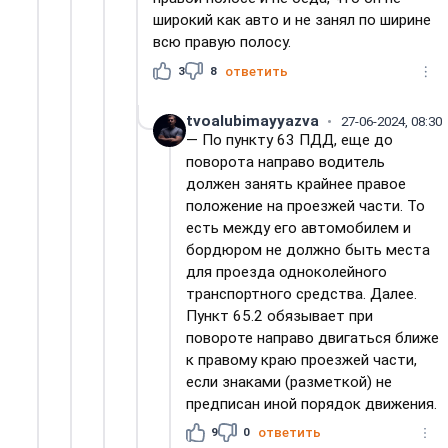
широкий как авто и не занял по ширине
всю правую полосу.
3
8
ответить
tvoalubimayyazva
27-06-2024, 08:30
— По пункту 63 ПДД, еще до
поворота направо водитель
должен занять крайнее правое
положение на проезжей части. То
есть между его автомобилем и
бордюром не должно быть места
для проезда одноколейного
транспортного средства. Далее.
Пункт 65.2 обязывает при
повороте направо двигаться ближе
к правому краю проезжей части,
если знаками (разметкой) не
предписан иной порядок движения.
9
0
ответить