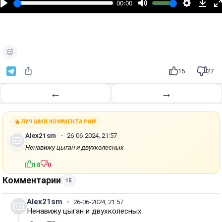
00:00
р
о
и
з
в
е
15
27
с
т
←
→
и
ЛУЧШИЙ КОММЕНТАРИЙ
Alex21sm
26-06-2024, 21:57
Ненавижу цыган и двухколесных
18
0
Комментарии
15
Alex21sm
26-06-2024, 21:57
Ненавижу цыган и двухколесных