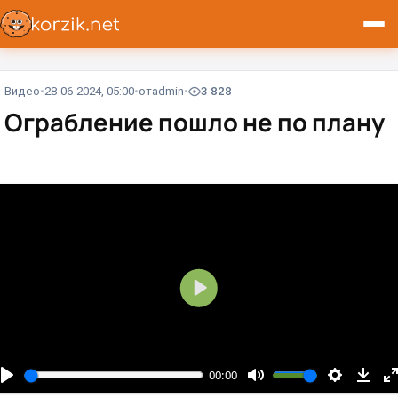
Видео
28-06-2024, 05:00
от
admin
3 828
Ограбление пошло не по плану
В
о
с
п
00:00
р