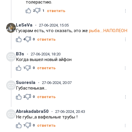
толерастию.
2
1
ответить
LeSeVa
27-06-2024, 15:05
Гусарам есть, что сказать, это же
рыба....НАПОЛЕОН
4
0
ответить
B3s
27-06-2024, 18:20
Когда вышел новый айфон
1
0
ответить
Suoresla
27-06-2024, 20:07
Губастенькая...
2
0
ответить
Abrakadabra50
27-06-2024, 20:43
Не губы ,а вафельные трубы !
1
0
ответить