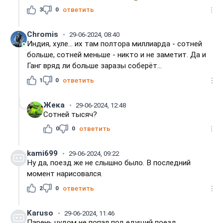
3
0
ответить
Chromis
29-06-2024, 08:40
Индия, хуле... их там полтора миллиарда - сотней
больше, сотней меньше - никто и не заметит. Да и
Ганг вряд ли больше заразы соберёт...
1
0
ответить
Жека
29-06-2024, 12:48
Сотней тысяч?
0
0
ответить
kami699
29-06-2024, 09:22
Ну да, поезд же не слышно было. В последний
момент нарисовался.
2
0
ответить
Karuso
29-06-2024, 11:46
Парень чудом не попал под едущий поезд.