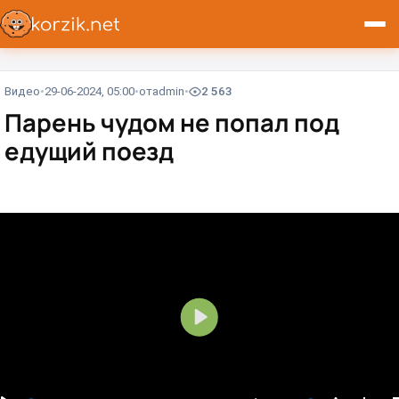
Видео
29-06-2024, 05:00
от
admin
2 563
Парень чудом не попал под
едущий поезд
В
о
с
п