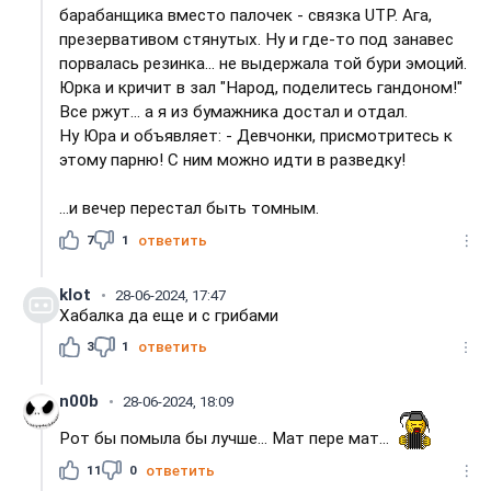
барабанщика вместо палочек - связка UTP. Ага,
презервативом стянутых. Ну и где-то под занавес
порвалась резинка... не выдержала той бури эмоций.
Юрка и кричит в зал "Народ, поделитесь гандоном!"
Все ржут... а я из бумажника достал и отдал.
Ну Юра и объявляет: - Девчонки, присмотритесь к
этому парню! С ним можно идти в разведку!
...и вечер перестал быть томным.
7
1
ответить
klot
28-06-2024, 17:47
Хабалка да еще и с грибами
3
1
ответить
n00b
28-06-2024, 18:09
Рот бы помыла бы лучше... Мат пере мат...
11
0
ответить