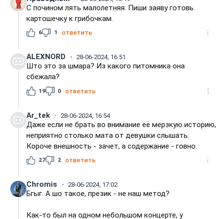
С почином лять малолетняя. Пиши заяву готовь
картошечку к грибочкам.
6
1
ответить
ALEXNORD
28-06-2024, 16:51
Што это за шмара? Из какого питомника она
сбежала?
19
0
ответить
Ar_tek
28-06-2024, 16:54
Даже если не брать во внимание её мерзкую историю,
неприятно столько мата от девушки слышать.
Короче внешность - зачет, а содержание - говно.
27
2
ответить
Chromis
28-06-2024, 17:02
Бгыг. А шо такое, презик - не наш метод?
Как-то был на одном небольшом концерте, у