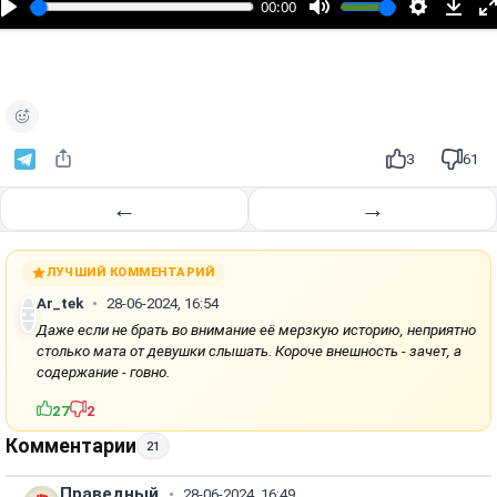
00:00
р
о
и
з
в
е
3
61
с
т
←
→
и
ЛУЧШИЙ КОММЕНТАРИЙ
Ar_tek
28-06-2024, 16:54
Даже если не брать во внимание её мерзкую историю, неприятно
столько мата от девушки слышать. Короче внешность - зачет, а
содержание - говно.
27
2
Комментарии
21
Праведный
28-06-2024, 16:49