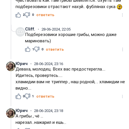
чувствовать как там грибы шевелятся.. охуеть там
подберезовики отрастают нахуй.. фублянах сука
2
0
ответить
Cliff.
28-06-2024, 22:05
Подберезовики хорошие грибы, можно даже
мариновать)
1
0
ответить
Юрич
28-06-2024, 23:16
Деваха, молодец. Всех вас предостерегла....
Идитесь, провертесь.....
хламидии вам не триппер , наш родной, .. хламидии не
видно....
0
1
ответить
Юрич
28-06-2024, 23:18
А грибы , чё ...
нарезал...нажарил и ешь...