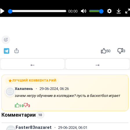
с
п
00:00
р
о
и
з
в
е
50
3
с
т
←
→
и
ЛУЧШИЙ КОММЕНТАРИЙ
Халапень
29-06-2024, 06:26
зачем негру обучение в колледже? пусть в баскетбол играет
10
3
Комментарии
10
Faster83nazaret
29-06-2024, 06:01