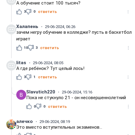
А обучение стоит 100 тысяч?
3
0
ответить
Халапень
29-06-2024, 06:26
зачем негру обучение в колледже? пусть в баскетбол
играет
10
3
ответить
litas
29-06-2024, 08:05
А где ребёнок? Тут целый лось!
3
1
ответить
Slavutich220
29-06-2024, 15:16
Пока не стукнуло 21 - он несовершеннолетний
0
0
ответить
алечко
29-06-2024, 08:19
Это вместо вступительных экзаменов...