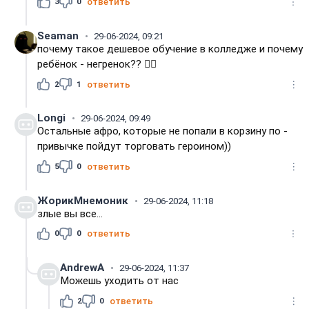
3
0
ответить
Seaman
29-06-2024, 09:21
почему такое дешевое обучение в колледже и почему
ребёнок - негренок?? 🤷‍♂️
2
1
ответить
Longi
29-06-2024, 09:49
Остальные афро, которые не попали в корзину по -
привычке пойдут торговать героином))
5
0
ответить
ЖорикМнемоник
29-06-2024, 11:18
злые вы все...
0
0
ответить
AndrewA
29-06-2024, 11:37
Можешь уходить от нас
2
0
ответить