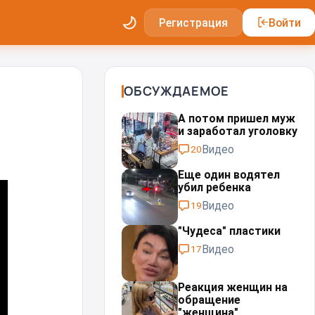
Регистрация
Войти
ОБСУЖДАЕМОЕ
А потом пришел муж
и заработал уголовку
Видео
20
Еще один водятел
убил ребенка
Видео
19
"Чудеса" пластики⁠⁠
Видео
17
Реакция женщин на
обращение
"женщина"