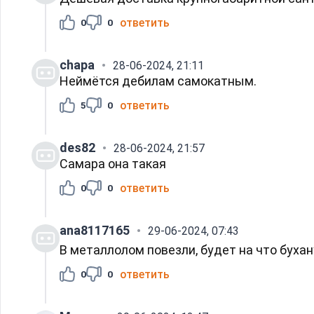
ответить
0
0
chapa
28-06-2024, 21:11
Неймётся дебилам самокатным.
ответить
5
0
des82
28-06-2024, 21:57
Самара она такая
ответить
0
0
ana8117165
29-06-2024, 07:43
В металлолом повезли, будет на что бухану
ответить
0
0