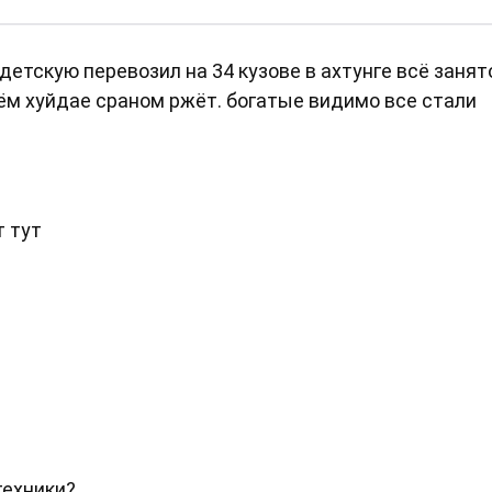
 детскую перевозил на 34 кузове в ахтунге всё занят
оём хуйдае сраном ржёт. богатые видимо все стали
 тут
техники?