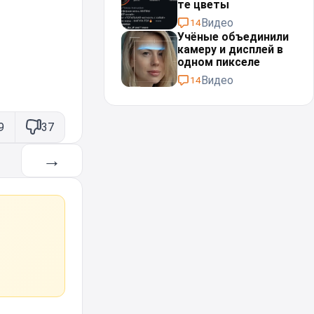
те цветы
Видео
14
Учёные объединили
камеру и дисплей в
одном пикселе
Видео
14
9
37
→