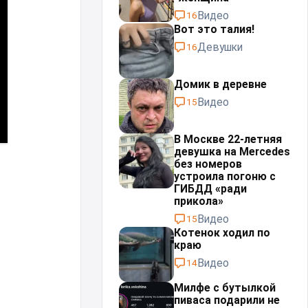
Видео
16
Вот это талия!
Девушки
16
Домик в деревне
Видео
15
В Москве 22-летняя
девушка на Mercedes
без номеров
устроила погоню с
ГИБДД «ради
прикола»
Видео
15
Котенок ходил по
краю
Видео
14
Милфе с бутылкой
пиваса подарили не