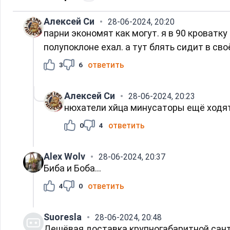
Алексей Си
28-06-2024, 20:20
парни экономят как могут. я в 90 кроватку
полупоклоне ехал. а тут блять сидит в св
ответить
3
6
Алексей Си
28-06-2024, 20:23
нюхатели хйца минусаторы ещё ходят
ответить
0
4
Alex Wolv
28-06-2024, 20:37
Биба и Боба...
ответить
4
0
Suoresla
28-06-2024, 20:48
Дешёвая доставка крупногабаритной сан