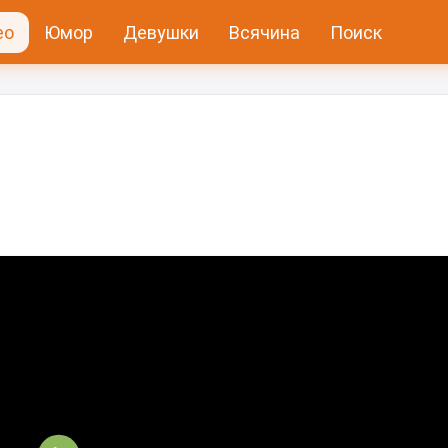
ео
Юмор
Девушки
Всячина
Поиск