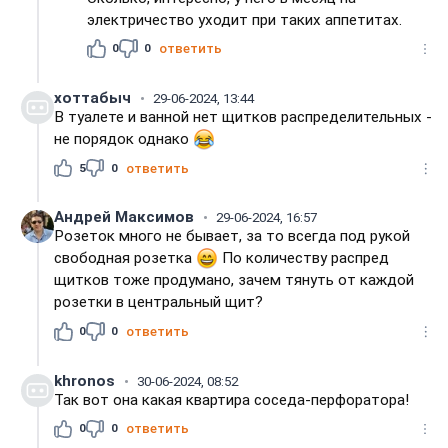
электричество уходит при таких аппетитах.
0
0
ответить
хоттабыч
29-06-2024, 13:44
В туалете и ванной нет щитков распределительных -
не порядок однако
5
0
ответить
Андрей Максимов
29-06-2024, 16:57
Розеток много не бывает, за то всегда под рукой
свободная розетка
По количеству распред
щитков тоже продумано, зачем тянуть от каждой
розетки в центральный щит?
0
0
ответить
khronos
30-06-2024, 08:52
Так вот она какая квартира соседа-перфоратора!
0
0
ответить