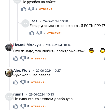
Не ругайся на сайте.
3
3
ответить
litas
29-06-2024, 10:30
Если ругаться то только так Я ЕСТЬ ГРУТ!
0
0
ответить
Немой Молчун
29-06-2024, 10:16
Это ж надо, так любить электромонтаж!
1
0
ответить
Alex Wolv
29-06-2024, 10:27
Рукожоп 90го левела
2
3
ответить
runn1
29-06-2024, 10:33
Не хило его так током долбануло.
3
0
ответить