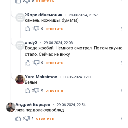
0
0
ответить
ЖорикМнемоник
29-06-2024, 21:57
камень, ножницы, бумага))
1
0
ответить
andy2
29-06-2024, 22:08
Вроде жребий. Немного смотрел. Потом скучно
стало. Сейчас не вижу
1
0
ответить
Yura Maksimov
30-06-2024, 12:30
Белые
2
0
ответить
Андрей Борщев
29-06-2024, 22:54
ляха пердолекурвобляд
0
1
ответить