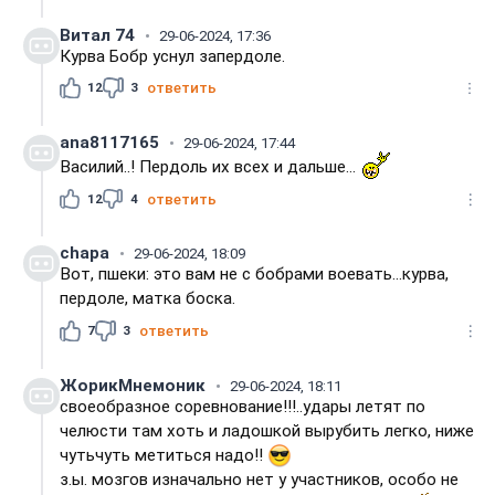
Витал 74
29-06-2024, 17:36
Курва Бобр уснул запердоле.
12
3
ответить
ana8117165
29-06-2024, 17:44
Василий..! Пердоль их всех и дальше...
12
4
ответить
chapa
29-06-2024, 18:09
Вот, пшеки: это вам не с бобрами воевать...курва,
пердоле, матка боска.
7
3
ответить
ЖорикМнемоник
29-06-2024, 18:11
своеобразное соревнование!!!..удары летят по
челюсти там хоть и ладошкой вырубить легко, ниже
чутьчуть метиться надо!!
з.ы. мозгов изначально нет у участников, особо не