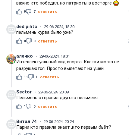
важно кто победил, но патриоты в восторге
9
7
ответить
ded pihto
29-06-2024, 18:30
пельмень курва было уже?
0
0
ответить
алечко
29-06-2024, 18:31
Интеллектуальный вид спорта. Клетки мозга не
разрушаются. Просто вылетают из ушей.
11
1
ответить
Sector
29-06-2024, 20:09
Пельмень отправил другого пельменя
1
0
ответить
Витал 74
29-06-2024, 20:24
Парни кто правила знает ,кто первым бьёт?