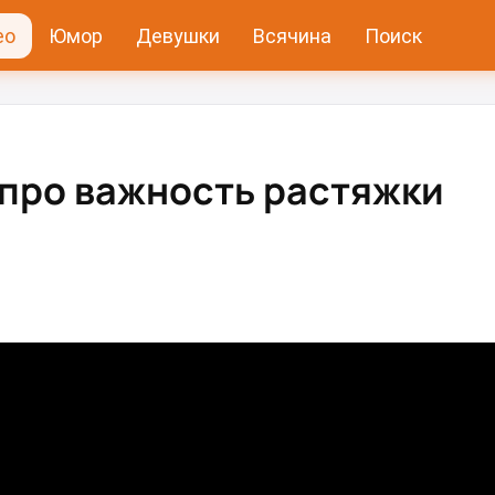
ео
Юмор
Девушки
Всячина
Поиск
про важность растяжки