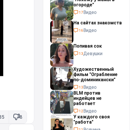
огороде"
Видео
17
На сайтах знакомств
Видео
16
Попивая сок
Девушки
13
Художественный
фильм "Ограбление
по-доминикански"
Видео
13
BLM против
индейцев не
работает
Видео
12
У каждого своя
35
8
"работа"⁠⁠
Всячина
11