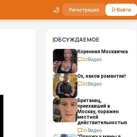
Регистрация
Войти
ОБСУЖДАЕМОЕ
Коренная Москвичка
Видео
22
Ох, каков романтик!
Видео
22
Британец,
приехавший в
Москву, поражен
местной
действительностью⁠⁠
Видео
21
"Похожу у мамы в