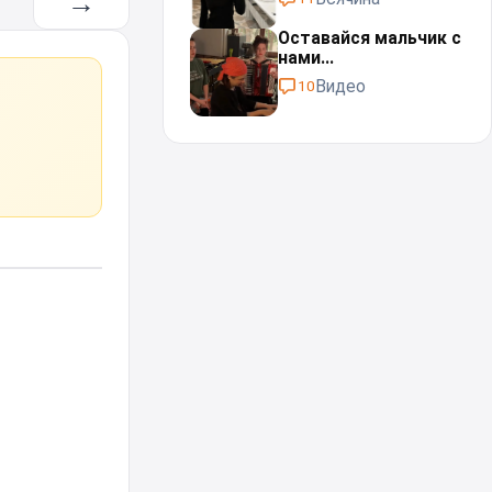
→
Оставайся мальчик с
нами...⁠⁠
Видео
10