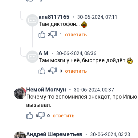
ana8117165
30-06-2024, 07:11
Там диктофон...
ответить
2
1
А M
30-06-2024, 08:36
Там мозги у неё, быстрее дойдёт
ответить
4
0
Немой Молчун
30-06-2024, 00:37
Почему-то вспомнился анекдот, про Илью
вызывал.
ответить
6
0
Андрей Шереметьев
30-06-2024, 03:23