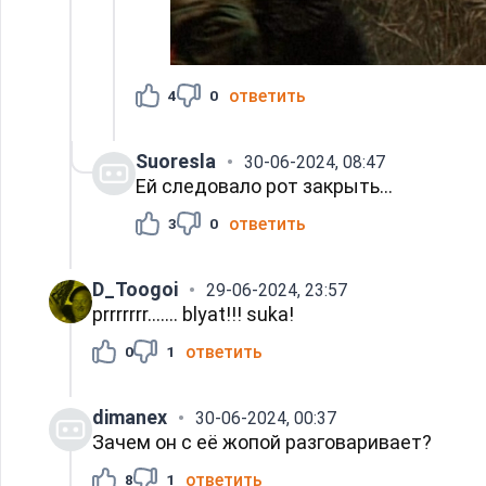
ответить
4
0
Suoresla
30-06-2024, 08:47
Ей следовало рот закрыть...
ответить
3
0
D_Toogoi
29-06-2024, 23:57
prrrrrrr....... blyat!!! suka!
ответить
0
1
dimanex
30-06-2024, 00:37
Зачем он с её жопой разговаривает?
ответить
8
1