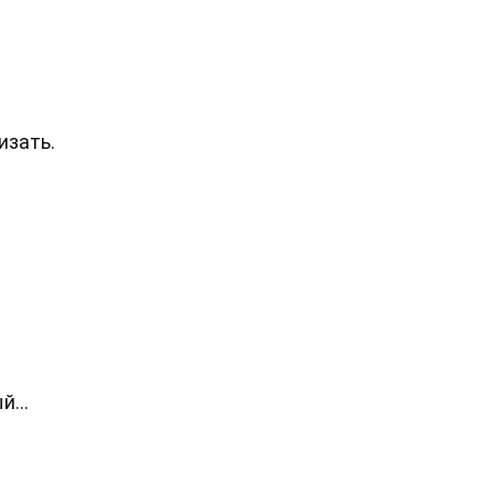
изать.
...