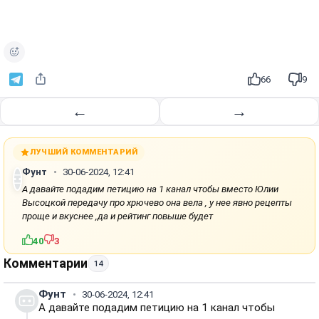
о
и
з
в
е
66
9
с
т
←
→
и
ЛУЧШИЙ КОММЕНТАРИЙ
Фунт
30-06-2024, 12:41
А давайте подадим петицию на 1 канал чтобы вместо Юлии
Высоцкой передачу про хрючево она вела , у нее явно рецепты
проще и вкуснее ,да и рейтинг повыше будет
40
3
Комментарии
14
Фунт
30-06-2024, 12:41
А давайте подадим петицию на 1 канал чтобы