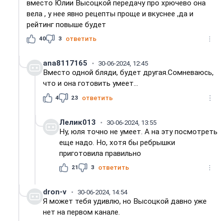
вместо Юлии Высоцкой передачу про хрючево она
вела , у нее явно рецепты проще и вкуснее ,да и
рейтинг повыше будет
40
3
ответить
ana8117165
30-06-2024, 12:45
Вместо одной бляди, будет другая.Сомневаюсь,
что и она готовить умеет...
4
23
ответить
Лелик013
30-06-2024, 13:55
Ну, юля точно не умеет. А на эту посмотреть
еще надо. Но, хотя бы ребрышки
приготовила правильно
21
3
ответить
dron-v
30-06-2024, 14:54
Я может тебя удивлю, но Высоцкой давно уже
нет на первом канале.