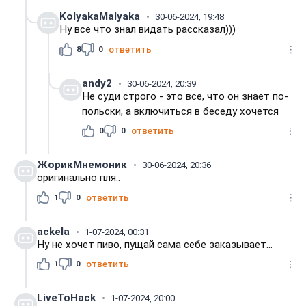
KolyakaMalyaka
30-06-2024, 19:48
Ну все что знал видать рассказал)))
8
0
ответить
andy2
30-06-2024, 20:39
Не суди строго - это все, что он знает по-
польски, а включиться в беседу хочется
0
0
ответить
ЖорикМнемоник
30-06-2024, 20:36
оригинально пля..
1
0
ответить
ackela
1-07-2024, 00:31
Ну не хочет пиво, пущай сама себе заказывает...
1
0
ответить
LiveToHack
1-07-2024, 20:00