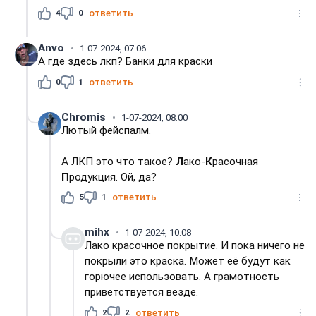
4
0
ответить
Anvo
1-07-2024, 07:06
А где здесь лкп? Банки для краски
0
1
ответить
Chromis
1-07-2024, 08:00
Лютый фейспалм.
А ЛКП это что такое?
Л
ако-
К
расочная
П
родукция. Ой, да?
5
1
ответить
mihx
1-07-2024, 10:08
Лако красочное покрытие. И пока ничего не
покрыли это краска. Может её будут как
горючее использовать. А грамотность
приветствуется везде.
2
2
ответить