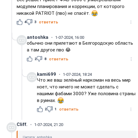
модулем планирования и коррекции, от которого
никакой PATRIOT (пво) не спасёт.
4
3
ответить
antoshka
1-07-2024, 16:00
обычно они прилетают в Белгородскую область
а там другое пво 😂
2
8
ответить
kami699
1-07-2024, 18:24
Что же ваш зелёный наркоман на весь мир
ноет, что ничего не может сделать с
нашими фабами 3000? Уже половина страны
в руинах.
2
1
ответить
Cliff.
1-07-2024, 21:20
Цитата: antoshka