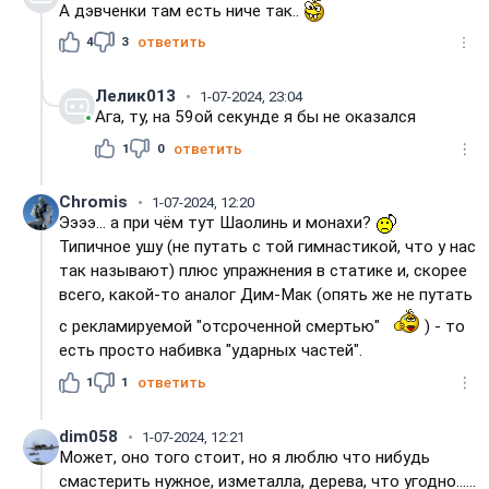
А дэвченки там есть ниче так..
4
3
ответить
Лелик013
1-07-2024, 23:04
Ага, ту, на 59ой секунде я бы не оказался
1
0
ответить
Chromis
1-07-2024, 12:20
Ээээ... а при чём тут Шаолинь и монахи?
Типичное ушу (не путать с той гимнастикой, что у нас
так называют) плюс упражнения в статике и, скорее
всего, какой-то аналог Дим-Мак (опять же не путать
с рекламируемой "отсроченной смертью"
) - то
есть просто набивка "ударных частей".
1
1
ответить
dim058
1-07-2024, 12:21
Может, оно того стоит, но я люблю что нибудь
смастерить нужное, изметалла, дерева, что угодно......