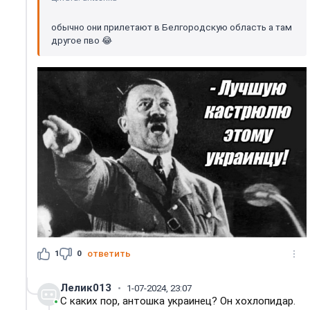
обычно они прилетают в Белгородскую область а там
другое пво 😂
1
0
ответить
Лелик013
1-07-2024, 23:07
С каких пор, антошка украинец? Он хохлопидар.