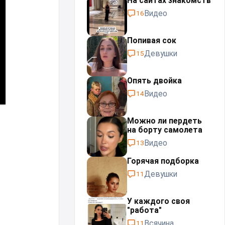
На сайтах знакомств
Видео
16
Попивая сок
Девушки
15
Опять двойка
Видео
14
Можно ли пердеть
на борту самолета
Видео
13
Горячая подборка
Девушки
11
У каждого своя
"работа"⁠⁠
Всячина
11