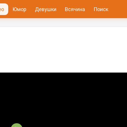
ео
Юмор
Девушки
Всячина
Поиск