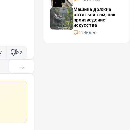
Машина должна
остаться там, как
произведение
искусства
Видео
11
7
22
→