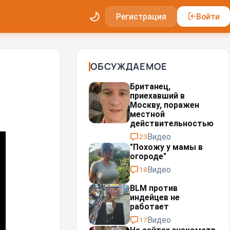
Регистрация
Войти
ОБСУЖДАЕМОЕ
Британец,
приехавший в
Москву, поражен
местной
действительностью⁠⁠
Видео
23
"Похожу у мамы в
огороде"
Видео
18
BLM против
индейцев не
работает
Видео
17