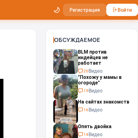
Регистрация
Войти
ОБСУЖДАЕМОЕ
BLM против
индейцев не
работает
Видео
20
"Похожу у мамы в
огороде"
Видео
19
На сайтах знакомств
Видео
16
Опять двойка
Видео
14