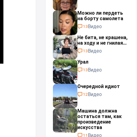
Можно ли пердеть
на борту самолета
Видео
13
Не бита, не крашена,
на ходу и не гнилая...
Видео
13
Урал⁠⁠
Видео
13
Очередной идиот
Видео
12
Машина должна
остаться там, как
произведение
искусства
Видео
11