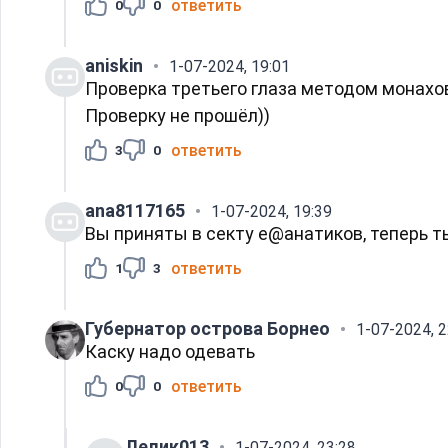
ответить
0
0
aniskin
1-07-2024, 19:01
Проверка третьего глаза методом монахо
Проверку не прошёл))
ответить
3
0
ana8117165
1-07-2024, 19:39
Вы приняты в секту е@анатиков, теперь ты
ответить
1
3
Губернатор острова Борнео
1-07-2024, 2
Каску надо одевать
ответить
0
0
Лелик013
1-07-2024, 23:28