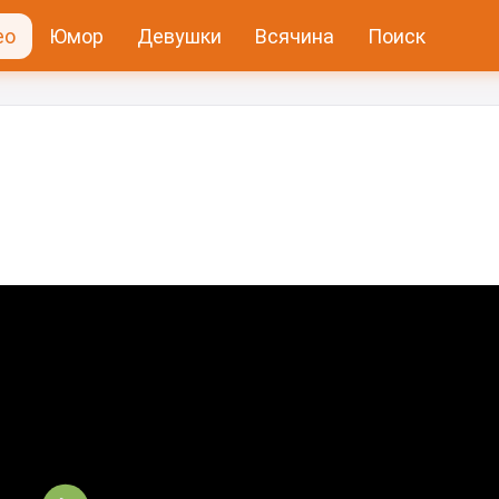
ео
Юмор
Девушки
Всячина
Поиск