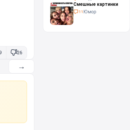
Смешные картинки
Юмор
11
9
26
→