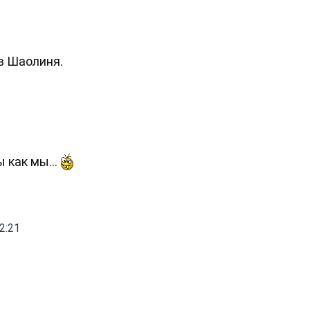
в Шаолиня.
 как мы...
2:21