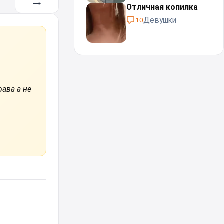
→
Отличная копилка
Девушки
10
рава а не