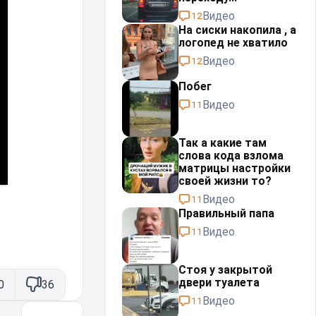
Видео
12
На сиски накопила , а
логопед не хватило
Видео
12
Побег
Видео
11
Так а какие там
слова кода взлома
матрицы настройки
своей жизни то?
Видео
11
Правильный папа
Видео
11
Стоя у закрытой
двери туалета
0
36
Видео
11