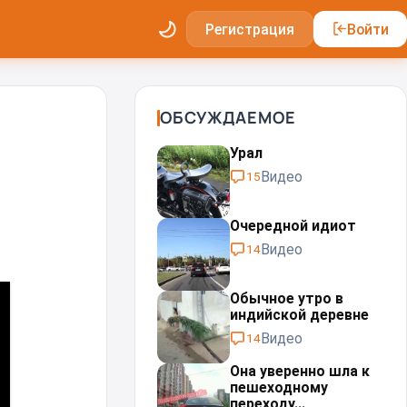
Регистрация
Войти
ОБСУЖДАЕМОЕ
Урал⁠⁠
Видео
15
Очередной идиот
Видео
14
Обычное утро в
индийской деревне
Видео
14
Она уверенно шла к
пешеходному
переходу...