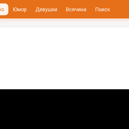
ео
Юмор
Девушки
Всячина
Поиск