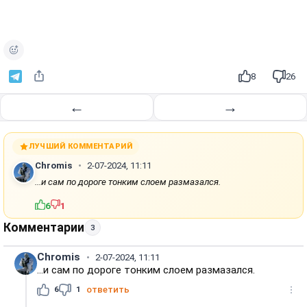
о
и
з
в
е
8
26
с
т
←
→
и
ЛУЧШИЙ КОММЕНТАРИЙ
Chromis
2-07-2024, 11:11
...и сам по дороге тонким слоем размазался.
6
1
Комментарии
3
Chromis
2-07-2024, 11:11
...и сам по дороге тонким слоем размазался.
6
1
ответить