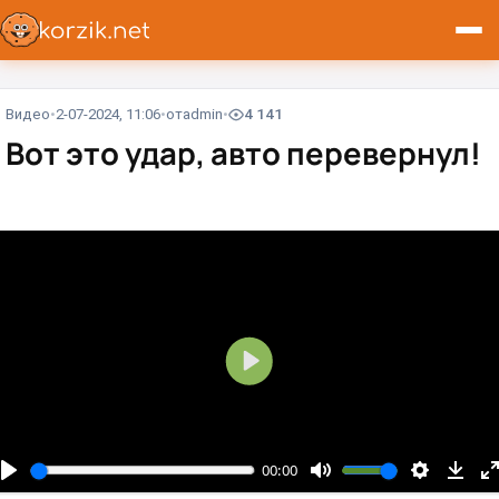
Видео
2-07-2024, 11:06
от
admin
4 141
Вот это удар, авто перевернул!
В
о
с
п
00:00
р