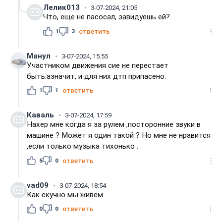
Лелик013
3-07-2024, 21:05
Что, еще не пасосал, завидуешь ей?
1
3
ответить
Манул
3-07-2024, 15:55
Участником движения сие не перестает
быть.азначит, и для них дтп припасено.
1
1
ответить
Каваль
3-07-2024, 17:59
Нахер мне когда я за рулем ,посторонние звуки в
машине ? Может я один такой ? Но мне не нравится
,если только музыка тихонько .
5
0
ответить
vad09
3-07-2024, 18:54
Как скучно мы живём...
0
0
ответить