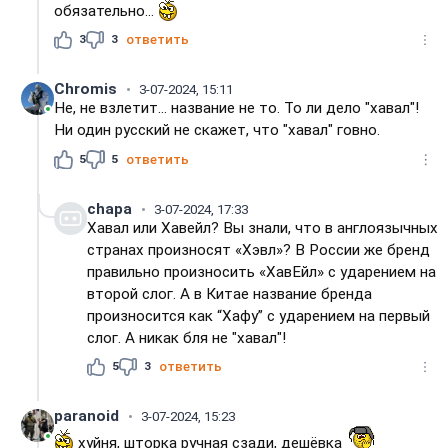
обязательно...
3
3
ответить
Chromis
3-07-2024, 15:11
Не, не взлетит... название не то. То ли дело "хавал"!
Ни один русский не скажет, что "хавал" говно.
5
5
ответить
chapa
3-07-2024, 17:33
Хавал или Хавейл? Вы знали, что в англоязычных
странах произносят «Хэвл»? В России же бренд
правильно произносить «ХавЕйл» с ударением на
второй слог. А в Китае название бренда
произносится как “Хафу” с ударением на первый
слог. А никак бля не "хавал"!
5
3
ответить
paranoid
3-07-2024, 15:23
хуйня, шторка ручная сзади, дешёвка