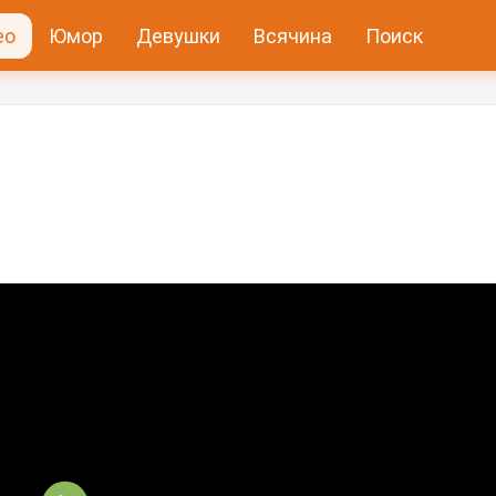
ео
Юмор
Девушки
Всячина
Поиск