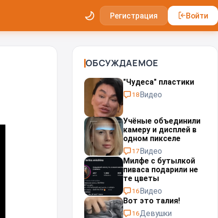
Регистрация
Войти
ОБСУЖДАЕМОЕ
"Чудеса" пластики⁠⁠
Видео
18
Учёные объединили
камеру и дисплей в
одном пикселе
Видео
17
Милфе с бутылкой
пиваса подарили не
те цветы
Видео
16
Вот это талия!
Девушки
16