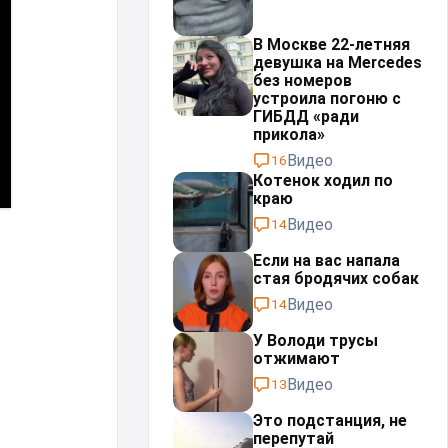
В Москве 22-летняя
девушка на Mercedes
без номеров
устроила погоню с
ГИБДД «ради
прикола»
Видео
16
Котенок ходил по
краю
Видео
14
Если на вас напала
стая бродячих собак
Видео
14
У Володи трусы
отжимают
Видео
13
Это подстанция, не
перепутай⁠⁠