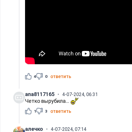
ответить
4
0
ana8117165
4-07-2024, 06:31
Четко вырубила...
ответить
1
3
алечко
4-07-2024, 07:14