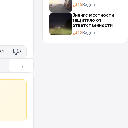
Видео
13
Знание местности
защитило от
ответственности
Видео
12
81
3
→