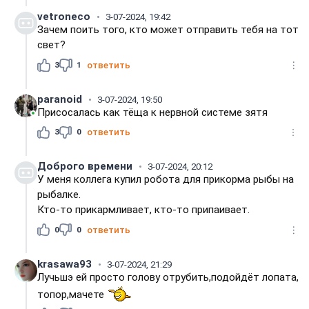
vetroneco
3-07-2024, 19:42
Зачем поить того, кто может отправить тебя на тот
свет?
3
1
ответить
paranoid
3-07-2024, 19:50
Присосалась как тёща к нервной системе зятя
3
0
ответить
Доброго времени
3-07-2024, 20:12
У меня коллега купил робота для прикорма рыбы на
рыбалке.
Кто-то прикармливает, кто-то припаивает.
0
0
ответить
krasawa93
3-07-2024, 21:29
Лучьшэ ей просто голову отрубить,подойдёт лопата,
топор,мачете