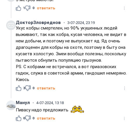
1
0
ответить
ДокторЗловреднов
3-07-2024, 23:19
Укус кобры смертелен, но 90% укушенных людей
выживают, так как кобра, кусая человека, не видит в
нем добычи, и поэтому не выпускает яд. Яд очень
драгоценен для кобры на охоте, поэтому в быту она
кусаетв холостую. Змеи вообще полезны, поскольку
пытаются обнулить популяцию грызунов.
PS. С кобрами не встречался, а вот приазовских
гадюк, служа в советской армии, гандошил немеряно.
Каюсь
3
0
ответить
Манул
4-07-2024, 13:18
Пивасу надо предложить
0
0
ответить