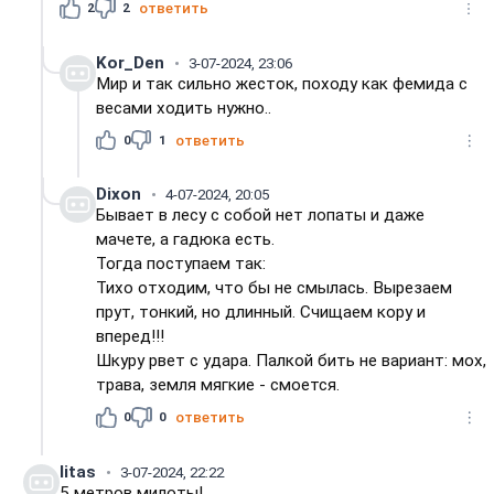
2
2
ответить
Kor_Den
3-07-2024, 23:06
Мир и так сильно жесток, походу как фемида с
весами ходить нужно..
0
1
ответить
Dixon
4-07-2024, 20:05
Бывает в лесу с собой нет лопаты и даже
мачете, а гадюка есть.
Тогда поступаем так:
Тихо отходим, что бы не смылась. Вырезаем
прут, тонкий, но длинный. Счищаем кору и
вперед!!!
Шкуру рвет с удара. Палкой бить не вариант: мох,
трава, земля мягкие - смоется.
0
0
ответить
litas
3-07-2024, 22:22
5 метров милоты!