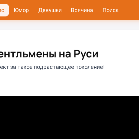
ео
Юмор
Девушки
Всячина
Поиск
жентльмены на Руси
пект за такое подрастающее поколение!