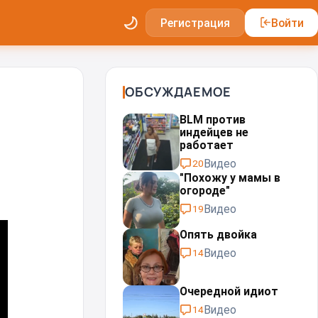
Регистрация
Войти
ОБСУЖДАЕМОЕ
BLM против
индейцев не
работает
Видео
20
"Похожу у мамы в
огороде"
Видео
19
Опять двойка
Видео
14
Очередной идиот
Видео
14