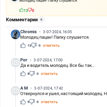
Молодец пацан! Папку слушается.
13
0
Комментарии
6
Chromis
3-07-2024, 16:05
Молодец пацан! Папку слушается.
ответить
13
0
Рог
3-07-2024, 17:00
Да и водитель молодец. Все бы так...
ответить
8
0
А M
3-07-2024, 17:42
Отвернулся и ушел, настоящий молодец. Не
ответить
5
0