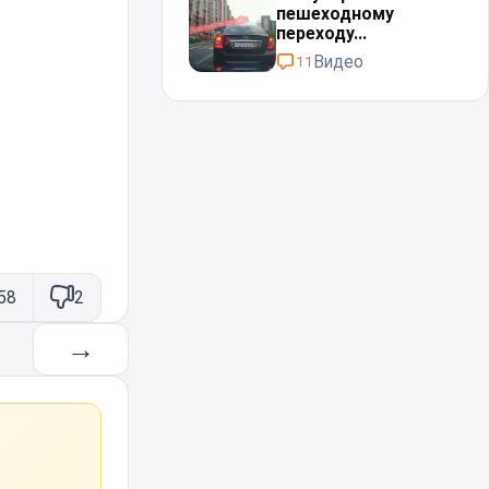
пешеходному
переходу...
Видео
11
58
2
→