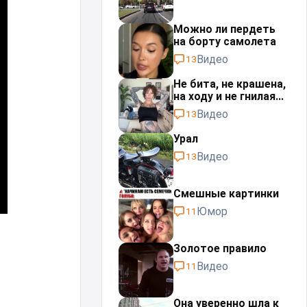
Можно ли пердеть
на борту самолета
Видео
13
Не бита, не крашена,
на ходу и не гнилая...
Видео
13
Урал⁠⁠
Видео
13
Смешные картинки
Юмор
11
Золотое правило
Видео
11
Она уверенно шла к