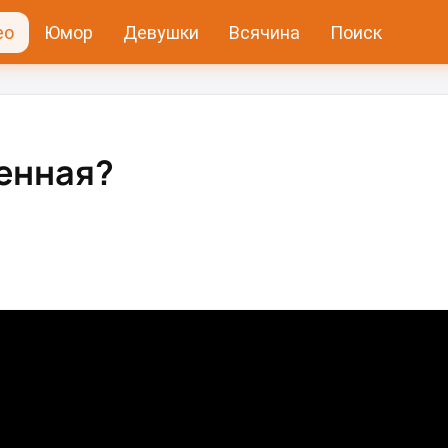
ео
Юмор
Девушки
Всячина
Поиск
нная?⁠⁠