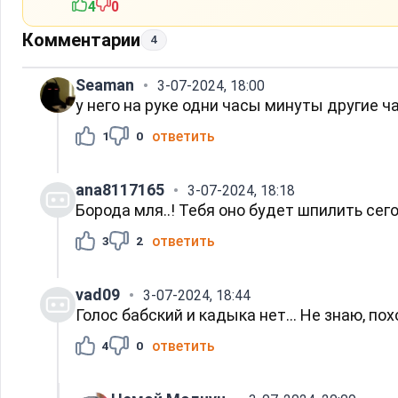
4
0
Комментарии
4
Seaman
3-07-2024, 18:00
у него на руке одни часы минуты другие
ответить
1
0
ana8117165
3-07-2024, 18:18
Борода мля..! Тебя оно будет шпилить сег
ответить
3
2
vad09
3-07-2024, 18:44
Голос бабский и кадыка нет... Не знаю, пох
ответить
4
0