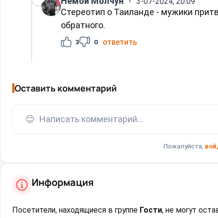
Немой Молчун
3-07-2024, 20:09
Стереотип о Таиланде - мужики при
обратного.
ответить
3
0
Оставить комментарий
😊
Написать комментарий...
Пожалуйста,
вой
Информация
Посетители, находящиеся в группе
Гости
, не могут ост