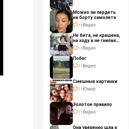
Можно ли пердеть
на борту самолета
Видео
13
Не бита, не крашена,
на ходу и не гнилая...
Видео
13
Побег
Видео
11
Смешные картинки
Юмор
11
Золотое правило
Видео
11
Она уверенно шла к