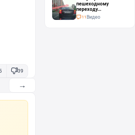
пешеходному
переходу...
Видео
11
5
39
→