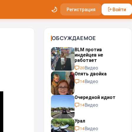
Регистрация
Войти
ОБСУЖДАЕМОЕ
BLM против
индейцев не
работает
Видео
20
Опять двойка
Видео
14
Очередной идиот
Видео
14
Урал⁠⁠
Видео
14