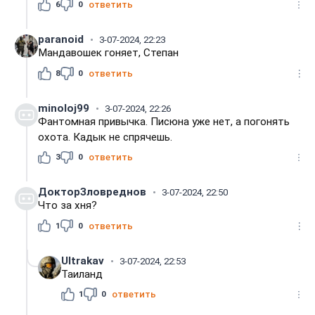
6
0
ответить
paranoid
3-07-2024, 22:23
Мандавошек гоняет, Степан
8
0
ответить
minoloj99
3-07-2024, 22:26
Фантомная привычка. Писюна уже нет, а погонять
охота. Кадык не спрячешь.
3
0
ответить
ДокторЗловреднов
3-07-2024, 22:50
Что за хня?
1
0
ответить
Ultrakav
3-07-2024, 22:53
Таиланд
1
0
ответить