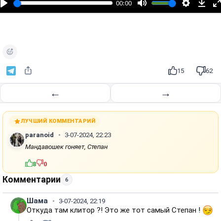
00:00
р
о
и
з
в
е
15
62
с
т
←
→
и
ЛУЧШИЙ КОММЕНТАРИЙ
paranoid
3-07-2024, 22:23
Мандавошек гоняет, Степан
8
0
Комментарии
6
Шама
3-07-2024, 22:19
Откуда там клитор ?! Это же тот самый Степан !