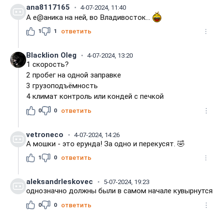
ana8117165
4-07-2024, 11:40
А е@аника на ней, во Владивосток...
1
1
ответить
Blacklion Oleg
4-07-2024, 13:20
1 скорость?
2 пробег на одной заправке
3 грузоподъёмность
4 климат контроль или кондей с печкой
0
0
ответить
vetroneco
4-07-2024, 14:26
А мошки - это ерунда! За одно и перекусят. 🤣
1
0
ответить
aleksandrleskovec
5-07-2024, 19:23
однозначно должны были в самом начале кувырнутся
0
0
ответить