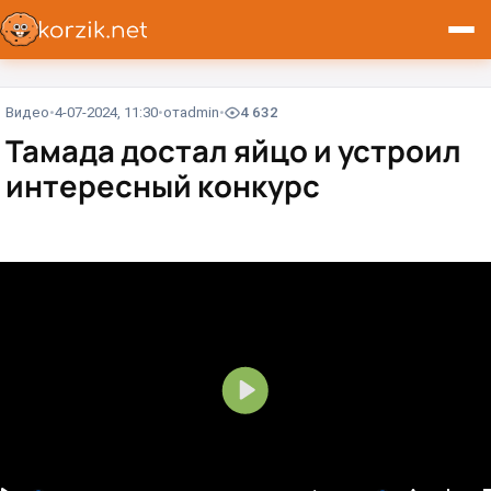
Видео
4-07-2024, 11:30
от
admin
4 632
Тамада достал яйцо и устроил
интересный конкурс
В
о
с
п