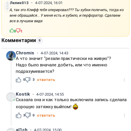
Лелик013
4-07-2024, 16:01
А, так это Клифф тебя оперировал??? Ты зубки полечить, тогда ко
мне обращайся... У меня есть и зубило, и перфоратор. Сделаем
все в лучшем виде
8
1
Комментарии
8
Chromis
4-07-2024, 14:43
А что значит "резали практически на живую"?
Надо было вначале добить, или что именно
подразумевается?
0
3
ответить
Kostik
4-07-2024, 14:55
Сказала она и как только выключила запись сделала
хорошую затяжку выйпом!
3
0
ответить
al1ch
4-07-2024, 15:00