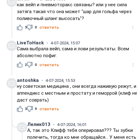
как вейп и пневмоторакс связаны? или у нее сила
затяга такая что она может "шар для гольфа через
поливочный шланг высосать"?
3
0
ответить
LiveToHack
4-07-2024, 15:07
Сама выбрала вейп, сама и лови результаты. Всем
абсолютно пофиг.
2
0
ответить
antoshka
4-07-2024, 15:53
ну советская медицина , они всегда наживую режут, и
аппендикс с местным и простату и геморрой (клиф не
даст соврать)
3
9
ответить
Лелик013
4-07-2024, 16:01
А, так это Клифф тебя оперировал??? Ты зубки
полечить, тогда ко мне обращайся... У меня есть