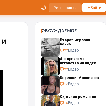
Регистрация
Войти
ОБСУЖДАЕМОЕ
 и
Вторая мировая
война
Видео
22
Антиреклама
веганства на видео
Видео
22
Коренная Москвичка
Видео
17
Ох, каков романтик!
Видео
16