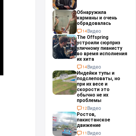
Обнаружила
карманы и очень
обрадовалась
Видео
14
The Offspring
устроили сюрприз
уличному пианисту
во время исполнения
их хита
Видео
14
Индейки тупы и
подслеповаты, но
при их весе и
скорости это
обычно не их
проблемы⁠⁠
Видео
12
Ростов,
пакистанское
движение
Видео
11