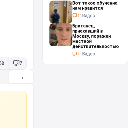
Вот такое обучение
нам нравится
Видео
11
Британец,
приехавший в
Москву, поражен
местной
действительностью⁠⁠
Видео
11
68
7
→