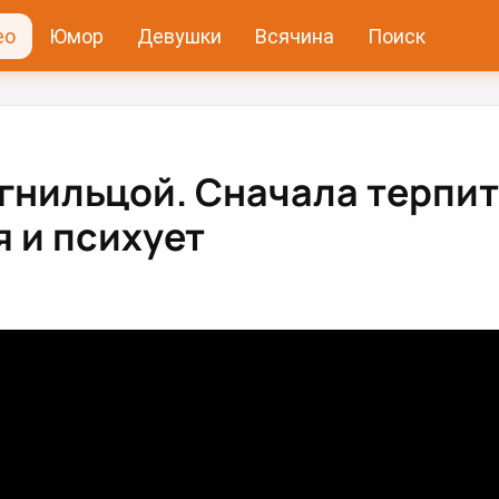
ео
Юмор
Девушки
Всячина
Поиск
с гнильцой. Сначала терпит
я и психует