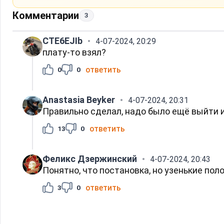
Комментарии
3
CTE6EJIb
4-07-2024, 20:29
плату-то взял?
ответить
0
0
Anastasia Beyker
4-07-2024, 20:31
Правильно сделал, надо было ещё выйти и
ответить
13
0
Феликс Дзержинский
4-07-2024, 20:43
Понятно, что постановка, но узенькие поло
ответить
3
0