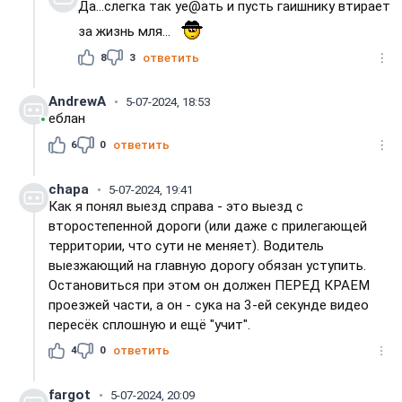
Да...слегка так уе@ать и пусть гаишнику втирает
за жизнь мля...
8
3
ответить
AndrewA
5-07-2024, 18:53
еблан
6
0
ответить
chapa
5-07-2024, 19:41
Как я понял выезд справа - это выезд с
второстепенной дороги (или даже с прилегающей
территории, что сути не меняет). Водитель
выезжающий на главную дорогу обязан уступить.
Остановиться при этом он должен ПЕРЕД КРАЕМ
проезжей части, а он - сука на 3-ей секунде видео
пересёк сплошную и ещё "учит".
4
0
ответить
fargot
5-07-2024, 20:09