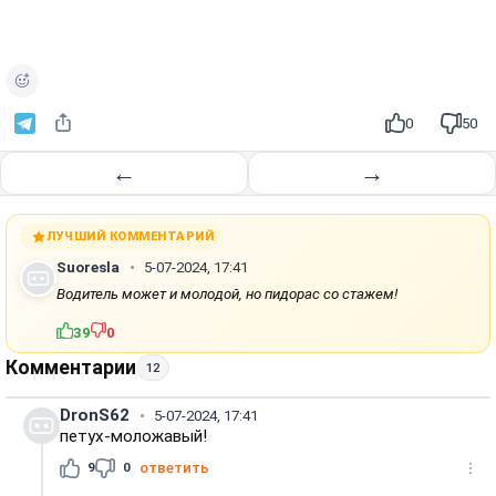
о
и
з
в
е
0
50
с
т
←
→
и
ЛУЧШИЙ КОММЕНТАРИЙ
Suoresla
5-07-2024, 17:41
Водитель может и молодой, но пидорас со стажем!
39
0
Комментарии
12
DronS62
5-07-2024, 17:41
петух-моложавый!
9
0
ответить