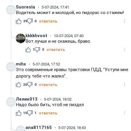
Suoresla
5-07-2024, 17:41
Водитель может и молодой, но пидорас со стажем!
39
0
ответить
kkkkhvost
10-07-2024, 07:40
Вот лучше и не скажешь, браво.
1
0
ответить
mihx
5-07-2024, 17:52
Это современные нравы трактовки ПДД, "Уступи мне
дорогу, тебе что жалко".
20
0
ответить
Лелик013
5-07-2024, 18:02
Надо было бить, чтоб не пиздел
10
1
ответить
ana8117165
5-07-2024, 18:43