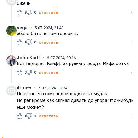
Сжечь
2
0
ответить
sega
5-07-2024, 21:48
ебало бить потом говорить
1
0
ответить
John Kaiff
6-07-2024, 09:16
Вот пидорас. Клифф за рулём у форда. Инфа сотка.
0
0
ответить
dron-v
6-07-2024, 10:34
Понятно, что «молодой водитель» мудак.
Но рег кроме как сигнал давить до упора что-нибудь
еще может?
1
1
ответить